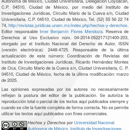
Autónoma de México, Ciudad Universitaria, Delegación Coyoacán,
C.P. 04510, Ciudad de México, por medio del Instituto de
Investigaciones Jurídicas, Circuito Mario de la Cueva s/n, Ciudad
Universitaria, C.P. 04510, Ciudad de México, Tel. (52) 55 56 22 74
74,
http://revistas.juridicas.unam.mx/index.php/hechos-y-derechos
.
Editor responsable
Imer Benjamín Flores Mendoza
. Reserva de
Derechos al Uso Exclusivo núm. 04-2014-052217121400-203,
otorgado por el Instituto Nacional del Derecho de Autor, ISSN
(versión electrónica): 2448-4725. Responsable de la última
actualización de este número: Coordinación de Revistas del
Instituto de Investigaciones Jurídicas, Ricardo Hernández Montes
de Oca, Circuito Mario de la Cueva s/n, Ciudad Universitaria, C. P.
04510, Ciudad de México, fecha de la última modificación: marzo
de 2025.
Las opiniones expresadas por los autores no necesariamente
reflejan la postura del editor de la publicación. Se autoriza la
reproducción total o parcial de los textos aquí publicados siempre y
cuando se cite la fuente completa de forma correcta. No se permite
utilizar los textos aquí publicados con fines comerciales.
Hechos y Derechos
por
Universidad Nacional
Autónoma de México, Instituto de Investigaciones