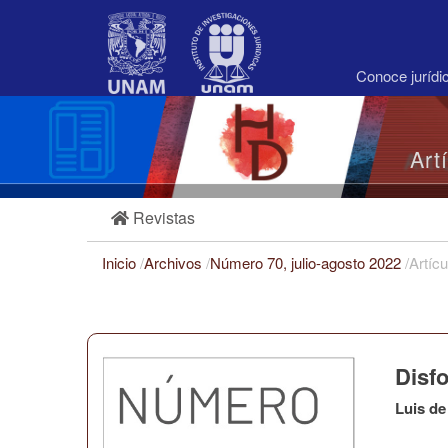
Navegación
principal
Contenido
principal
Conoce juríd
Barra
lateral
Art
Revistas
Inicio
/
Archivos
/
Número 70, julio-agosto 2022
/
Artícu
Disf
Luis de