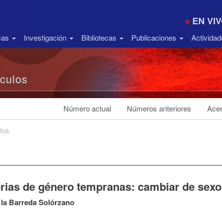
EN VI
icas
Investigación
Bibliotecas
Publicaciones
Activida
ículos
Número actual
Números anteriores
Acer
los
orias de género tempranas: cambiar de sexo
 la Barreda Solórzano