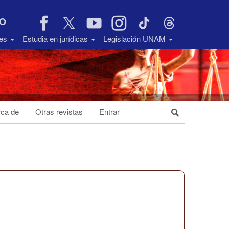
VO
des
Estudia en jurídicas
Legislación UNAM
ca de
Otras revistas
Entrar