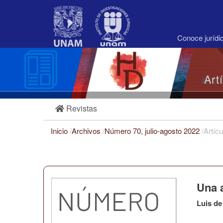
Navegación
principal
Contenido
principal
Conoce juríd
Barra
lateral
Art
Revistas
Inicio
/
Archivos
/
Número 70, julio-agosto 2022
/
Artícu
Una a
Luis de