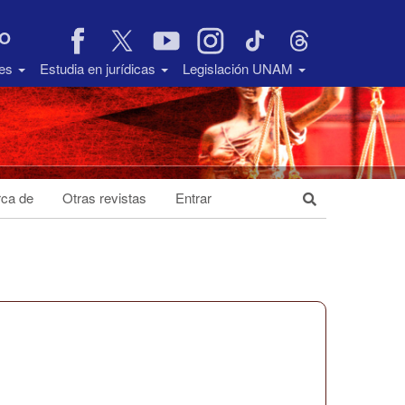
VO
des
Estudia en jurídicas
Legislación UNAM
ca de
Otras revistas
Entrar