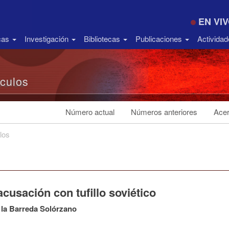
EN VI
icas
Investigación
Bibliotecas
Publicaciones
Activida
ículos
Número actual
Números anteriores
Acer
los
cusación con tufillo soviético
 la Barreda Solórzano