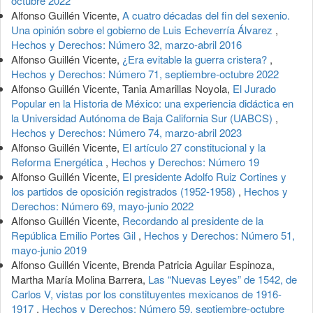
octubre 2022
Alfonso Guillén Vicente,
A cuatro décadas del fin del sexenio.
Una opinión sobre el gobierno de Luis Echeverría Álvarez
,
Hechos y Derechos: Número 32, marzo-abril 2016
Alfonso Guillén Vicente,
¿Era evitable la guerra cristera?
,
Hechos y Derechos: Número 71, septiembre-octubre 2022
Alfonso Guillén Vicente, Tania Amarillas Noyola,
El Jurado
Popular en la Historia de México: una experiencia didáctica en
la Universidad Autónoma de Baja California Sur (UABCS)
,
Hechos y Derechos: Número 74, marzo-abril 2023
Alfonso Guillén Vicente,
El artículo 27 constitucional y la
Reforma Energética
,
Hechos y Derechos: Número 19
Alfonso Guillén Vicente,
El presidente Adolfo Ruiz Cortines y
los partidos de oposición registrados (1952-1958)
,
Hechos y
Derechos: Número 69, mayo-junio 2022
Alfonso Guillén Vicente,
Recordando al presidente de la
República Emilio Portes Gil
,
Hechos y Derechos: Número 51,
mayo-junio 2019
Alfonso Guillén Vicente, Brenda Patricia Aguilar Espinoza,
Martha María Molina Barrera,
Las “Nuevas Leyes” de 1542, de
Carlos V, vistas por los constituyentes mexicanos de 1916-
1917
,
Hechos y Derechos: Número 59, septiembre-octubre