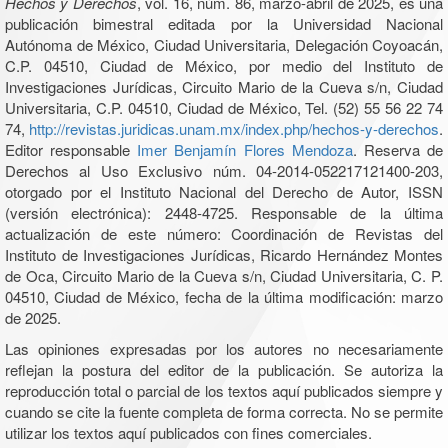
Hechos y Derechos
, vol. 16, núm. 86, marzo-abril de 2025, es una
publicación bimestral editada por la Universidad Nacional
Autónoma de México, Ciudad Universitaria, Delegación Coyoacán,
C.P. 04510, Ciudad de México, por medio del Instituto de
Investigaciones Jurídicas, Circuito Mario de la Cueva s/n, Ciudad
Universitaria, C.P. 04510, Ciudad de México, Tel. (52) 55 56 22 74
74,
http://revistas.juridicas.unam.mx/index.php/hechos-y-derechos
.
Editor responsable
Imer Benjamín Flores Mendoza
. Reserva de
Derechos al Uso Exclusivo núm. 04-2014-052217121400-203,
otorgado por el Instituto Nacional del Derecho de Autor, ISSN
(versión electrónica): 2448-4725. Responsable de la última
actualización de este número: Coordinación de Revistas del
Instituto de Investigaciones Jurídicas, Ricardo Hernández Montes
de Oca, Circuito Mario de la Cueva s/n, Ciudad Universitaria, C. P.
04510, Ciudad de México, fecha de la última modificación: marzo
de 2025.
Las opiniones expresadas por los autores no necesariamente
reflejan la postura del editor de la publicación. Se autoriza la
reproducción total o parcial de los textos aquí publicados siempre y
cuando se cite la fuente completa de forma correcta. No se permite
utilizar los textos aquí publicados con fines comerciales.