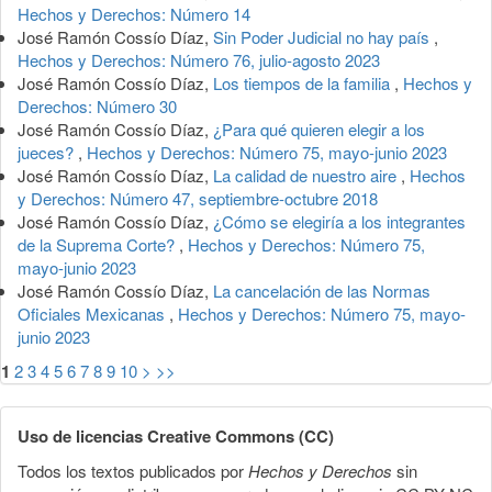
Hechos y Derechos: Número 14
José Ramón Cossío Díaz,
Sin Poder Judicial no hay país
,
Hechos y Derechos: Número 76, julio-agosto 2023
José Ramón Cossío Díaz,
Los tiempos de la familia
,
Hechos y
Derechos: Número 30
José Ramón Cossío Díaz,
¿Para qué quieren elegir a los
jueces?
,
Hechos y Derechos: Número 75, mayo-junio 2023
José Ramón Cossío Díaz,
La calidad de nuestro aire
,
Hechos
y Derechos: Número 47, septiembre-octubre 2018
José Ramón Cossío Díaz,
¿Cómo se elegiría a los integrantes
de la Suprema Corte?
,
Hechos y Derechos: Número 75,
mayo-junio 2023
José Ramón Cossío Díaz,
La cancelación de las Normas
Oficiales Mexicanas
,
Hechos y Derechos: Número 75, mayo-
junio 2023
1
2
3
4
5
6
7
8
9
10
>
>>
Uso de licencias Creative Commons (CC)
Todos los textos publicados por
Hechos y Derechos
sin