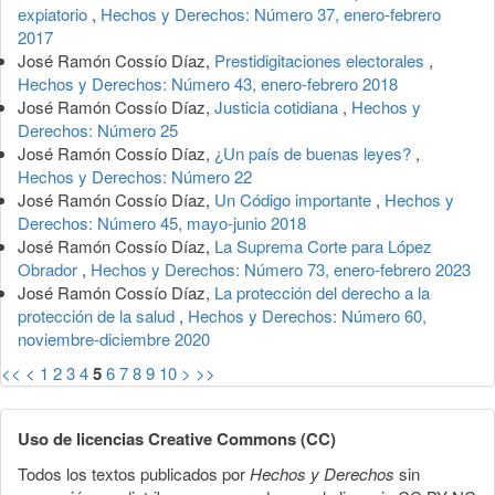
expiatorio
,
Hechos y Derechos: Número 37, enero-febrero
2017
José Ramón Cossío Díaz,
Prestidigitaciones electorales
,
Hechos y Derechos: Número 43, enero-febrero 2018
José Ramón Cossío Díaz,
Justicia cotidiana
,
Hechos y
Derechos: Número 25
José Ramón Cossío Díaz,
¿Un país de buenas leyes?
,
Hechos y Derechos: Número 22
José Ramón Cossío Díaz,
Un Código importante
,
Hechos y
Derechos: Número 45, mayo-junio 2018
José Ramón Cossío Díaz,
La Suprema Corte para López
Obrador
,
Hechos y Derechos: Número 73, enero-febrero 2023
José Ramón Cossío Díaz,
La protección del derecho a la
protección de la salud
,
Hechos y Derechos: Número 60,
noviembre-diciembre 2020
<<
<
1
2
3
4
5
6
7
8
9
10
>
>>
Uso de licencias Creative Commons (CC)
Todos los textos publicados por
Hechos y Derechos
sin