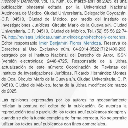
Hechos y Derechos
, vol. 16, núm. 86, marzo-abril de 2025, es una
publicación bimestral editada por la Universidad Nacional
Autónoma de México, Ciudad Universitaria, Delegación Coyoacán,
C.P. 04510, Ciudad de México, por medio del Instituto de
Investigaciones Jurídicas, Circuito Mario de la Cueva s/n, Ciudad
Universitaria, C.P. 04510, Ciudad de México, Tel. (52) 55 56 22 74
74,
http://revistas.juridicas.unam.mx/index.php/hechos-y-derechos
.
Editor responsable
Imer Benjamín Flores Mendoza
. Reserva de
Derechos al Uso Exclusivo núm. 04-2014-052217121400-203,
otorgado por el Instituto Nacional del Derecho de Autor, ISSN
(versión electrónica): 2448-4725. Responsable de la última
actualización de este número: Coordinación de Revistas del
Instituto de Investigaciones Jurídicas, Ricardo Hernández Montes
de Oca, Circuito Mario de la Cueva s/n, Ciudad Universitaria, C. P.
04510, Ciudad de México, fecha de la última modificación: marzo
de 2025.
Las opiniones expresadas por los autores no necesariamente
reflejan la postura del editor de la publicación. Se autoriza la
reproducción total o parcial de los textos aquí publicados siempre y
cuando se cite la fuente completa de forma correcta. No se permite
utilizar los textos aquí publicados con fines comerciales.