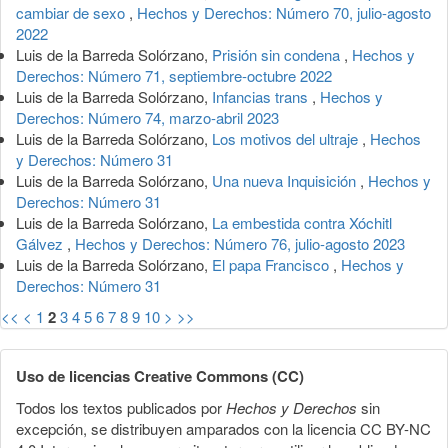
cambiar de sexo
,
Hechos y Derechos: Número 70, julio-agosto
2022
Luis de la Barreda Solórzano,
Prisión sin condena
,
Hechos y
Derechos: Número 71, septiembre-octubre 2022
Luis de la Barreda Solórzano,
Infancias trans
,
Hechos y
Derechos: Número 74, marzo-abril 2023
Luis de la Barreda Solórzano,
Los motivos del ultraje
,
Hechos
y Derechos: Número 31
Luis de la Barreda Solórzano,
Una nueva Inquisición
,
Hechos y
Derechos: Número 31
Luis de la Barreda Solórzano,
La embestida contra Xóchitl
Gálvez
,
Hechos y Derechos: Número 76, julio-agosto 2023
Luis de la Barreda Solórzano,
El papa Francisco
,
Hechos y
Derechos: Número 31
<<
<
1
2
3
4
5
6
7
8
9
10
>
>>
Uso de licencias Creative Commons (CC)
Todos los textos publicados por
Hechos y Derechos
sin
excepción, se distribuyen amparados con la licencia CC BY-NC