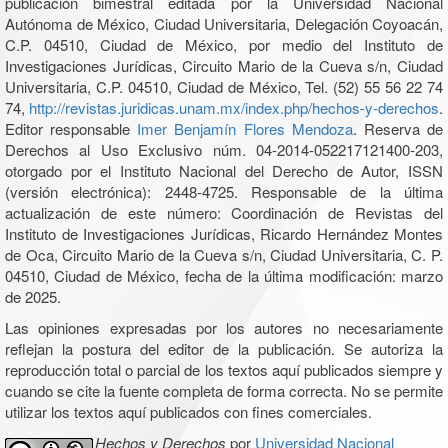
publicación bimestral editada por la Universidad Nacional
Autónoma de México, Ciudad Universitaria, Delegación Coyoacán,
C.P. 04510, Ciudad de México, por medio del Instituto de
Investigaciones Jurídicas, Circuito Mario de la Cueva s/n, Ciudad
Universitaria, C.P. 04510, Ciudad de México, Tel. (52) 55 56 22 74
74,
http://revistas.juridicas.unam.mx/index.php/hechos-y-derechos
.
Editor responsable
Imer Benjamín Flores Mendoza
. Reserva de
Derechos al Uso Exclusivo núm. 04-2014-052217121400-203,
otorgado por el Instituto Nacional del Derecho de Autor, ISSN
(versión electrónica): 2448-4725. Responsable de la última
actualización de este número: Coordinación de Revistas del
Instituto de Investigaciones Jurídicas, Ricardo Hernández Montes
de Oca, Circuito Mario de la Cueva s/n, Ciudad Universitaria, C. P.
04510, Ciudad de México, fecha de la última modificación: marzo
de 2025.
Las opiniones expresadas por los autores no necesariamente
reflejan la postura del editor de la publicación. Se autoriza la
reproducción total o parcial de los textos aquí publicados siempre y
cuando se cite la fuente completa de forma correcta. No se permite
utilizar los textos aquí publicados con fines comerciales.
Hechos y Derechos
por
Universidad Nacional