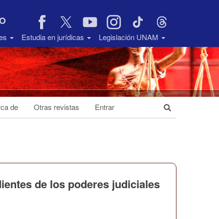
VO
des
Estudia en jurídicas
Legislación UNAM
ca de
Otras revistas
Entrar
ientes de los poderes judiciales