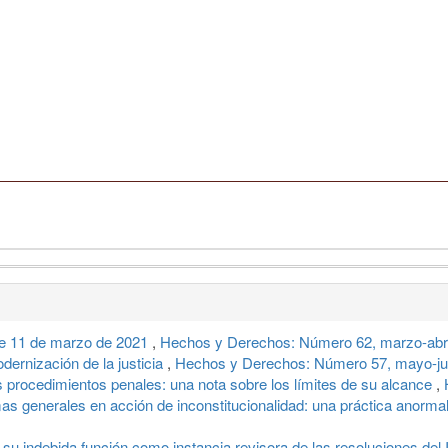
 de 11 de marzo de 2021
,
Hechos y Derechos: Número 62, marzo-abri
dernización de la justicia
,
Hechos y Derechos: Número 57, mayo-ju
s procedimientos penales: una nota sobre los límites de su alcance
,
s generales en acción de inconstitucionalidad: una práctica anorma
u indebida función como instancia revisora de las resoluciones del 