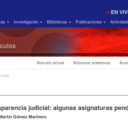
EN VI
icas
Investigación
Bibliotecas
Publicaciones
Activida
ículos
Número actual
Números anteriores
Acer
ículos
parencia judicial: algunas asignaturas pend
 Martín Gómez Marinero