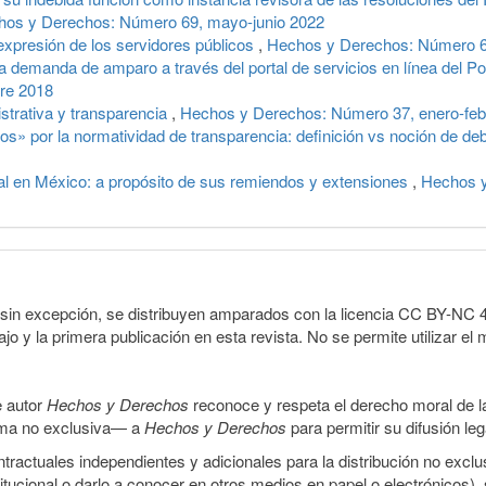
hos y Derechos: Número 69, mayo-junio 2022
 expresión de los servidores públicos
,
Hechos y Derechos: Número 6
a demanda de amparo a través del portal de servicios en línea del Po
re 2018
strativa y transparencia
,
Hechos y Derechos: Número 37, enero-feb
os» por la normatividad de transparencia: definición vs noción de de
cial en México: a propósito de sus remiendos y extensiones
,
Hechos y
sin excepción, se distribuyen amparados con la licencia CC BY-NC 4.0 
o y la primera publicación en esta revista. No se permite utilizar el 
e autor
Hechos y Derechos
reconoce y respeta el derecho moral de las
orma no exclusiva— a
Hechos y Derechos
para permitir su difusión le
ractuales independientes y adicionales para la distribución no exclus
stitucional o darlo a conocer en otros medios en papel o electrónicos)