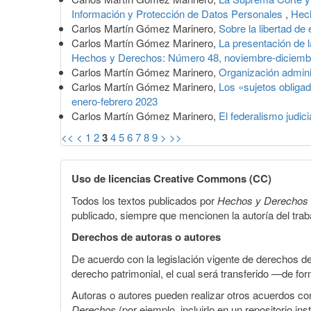
Información y Protección de Datos Personales
,
Hec
Carlos Martín Gómez Marinero,
Sobre la libertad de
Carlos Martín Gómez Marinero,
La presentación de l
Hechos y Derechos: Número 48, noviembre-diciemb
Carlos Martín Gómez Marinero,
Organización admini
Carlos Martín Gómez Marinero,
Los «sujetos obligad
enero-febrero 2023
Carlos Martín Gómez Marinero,
El federalismo judi
<<
<
1
2
3
4
5
6
7
8
9
>
>>
Uso de licencias Creative Commons (CC)
Todos los textos publicados por
Hechos y Derechos
publicado, siempre que mencionen la autoría del trabaj
Derechos de autoras o autores
De acuerdo con la legislación vigente de derechos d
derecho patrimonial, el cual será transferido —de f
Autoras o autores pueden realizar otros acuerdos cont
Derechos
(por ejemplo, incluirlo en un repositorio in