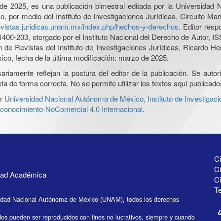
l de 2025, es una publicación bimestral editada por la Universidad
por medio del Instituto de Investigaciones Jurídicas, Circuito Mari
revistas.juridicas.unam.mx/index.php/hechos-y-derechos
. Editor res
0-203, otorgado por el Instituto Nacional del Derecho de Autor, IS
ón de Revistas del Instituto de Investigaciones Jurídicas, Ricardo 
xico, fecha de la última modificación: marzo de 2025.
iamente reflejan la postura del editor de la publicación. Se autoriz
a de forma correcta. No se permite utilizar los textos aquí publicad
r
Universidad Nacional Autónoma de México, Instituto de Investigaci
onocimiento-NoComercial 4.0 Internacional
.
Ci
Ci
idad Académica
C
Te
idad Nacional Autónoma de México (UNAM), todos los derechos
dos pueden ser reproducidos con fines no lucrativos, siempre y cuando