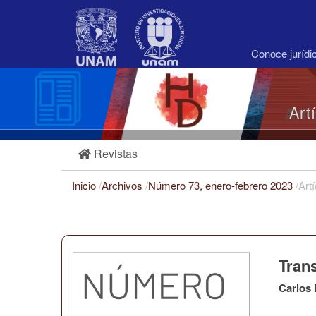
Navegación
principal
Contenido
principal
Conoce juríd
Barra
lateral
Art
Revistas
Inicio
/
Archivos
/
Número 73, enero-febrero 2023
/
Art
Trans
Carlos