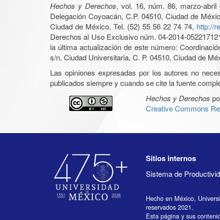
Hechos y Derechos
, vol. 16, núm. 86, marzo-abri
Delegación Coyoacán, C.P. 04510, Ciudad de México, 
Ciudad de México, Tel. (52) 55 56 22 74 74,
http://
Derechos al Uso Exclusivo núm. 04-2014-05221712140
la última actualización de este número: Coordinaci
s/n, Ciudad Universitaria, C. P. 04510, Ciudad de Mé
Las opiniones expresadas por los autores no necesar
publicados siempre y cuando se cite la fuente complet
Hechos y Derechos
po
Creative Commons Rec
Sitios internos
Sistema de Productiv
Hecho en México, Univers
reservados 2021.
Esta página y sus conteni