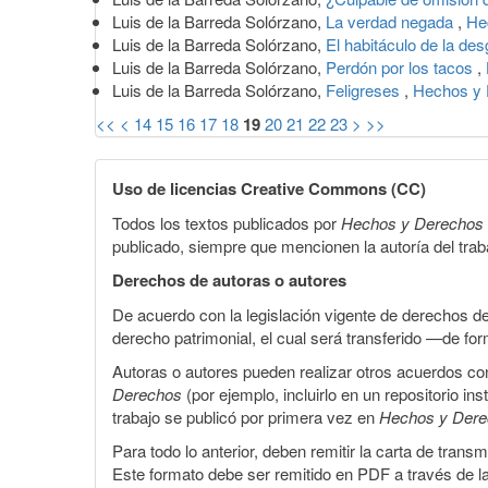
Luis de la Barreda Solórzano,
La verdad negada
,
He
Luis de la Barreda Solórzano,
El habitáculo de la de
Luis de la Barreda Solórzano,
Perdón por los tacos
,
Luis de la Barreda Solórzano,
Feligreses
,
Hechos y 
<<
<
14
15
16
17
18
19
20
21
22
23
>
>>
Uso de licencias Creative Commons (CC)
Todos los textos publicados por
Hechos y Derechos
publicado, siempre que mencionen la autoría del trabaj
Derechos de autoras o autores
De acuerdo con la legislación vigente de derechos d
derecho patrimonial, el cual será transferido —de f
Autoras o autores pueden realizar otros acuerdos cont
Derechos
(por ejemplo, incluirlo en un repositorio in
trabajo se publicó por primera vez en
Hechos y Der
Para todo lo anterior, deben remitir la carta de tran
Este formato debe ser remitido en PDF a través de l