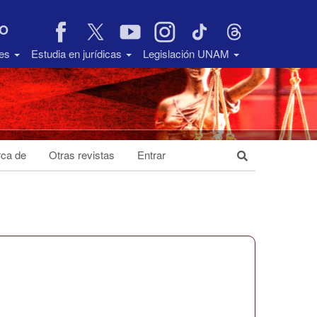
VO
des
Estudia en jurídicas
Legislación UNAM
ca de
Otras revistas
Entrar