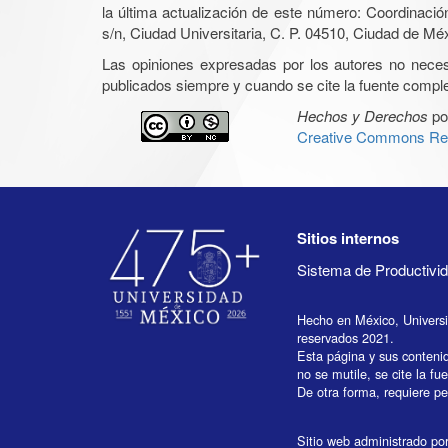
la última actualización de este número: Coordinaci
s/n, Ciudad Universitaria, C. P. 04510, Ciudad de Mé
Las opiniones expresadas por los autores no necesar
publicados siempre y cuando se cite la fuente complet
Hechos y Derechos
po
Creative Commons Rec
Sitios internos
Sistema de Productiv
Hecho en México, Univers
reservados 2021.
Esta página y sus conteni
no se mutile, se cite la fu
De otra forma, requiere per
Sitio web administrado por 