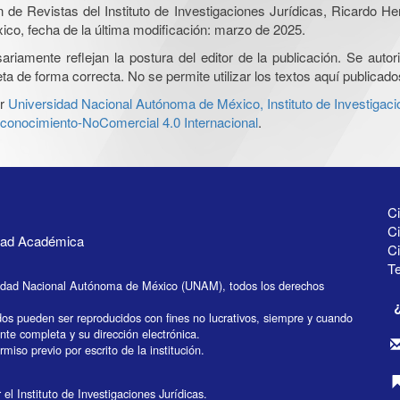
ón de Revistas del Instituto de Investigaciones Jurídicas, Ricardo 
xico, fecha de la última modificación: marzo de 2025.
iamente reflejan la postura del editor de la publicación. Se autoriz
a de forma correcta. No se permite utilizar los textos aquí publicad
r
Universidad Nacional Autónoma de México, Instituto de Investigaci
onocimiento-NoComercial 4.0 Internacional
.
Ci
Ci
idad Académica
C
Te
idad Nacional Autónoma de México (UNAM), todos los derechos
dos pueden ser reproducidos con fines no lucrativos, siempre y cuando
ente completa y su dirección electrónica.
miso previo por escrito de la institución.
el Instituto de Investigaciones Jurídicas.