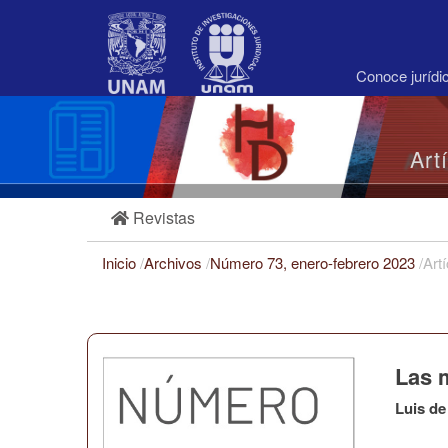
Navegación
principal
Contenido
principal
Conoce juríd
Barra
lateral
Art
Revistas
Inicio
/
Archivos
/
Número 73, enero-febrero 2023
/
Art
Las m
Luis de