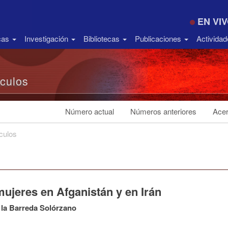
EN VI
icas
Investigación
Bibliotecas
Publicaciones
Activida
ículos
Número actual
Números anteriores
Acer
ículos
ujeres en Afganistán y en Irán
 la Barreda Solórzano