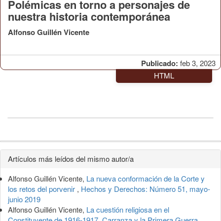
Polémicas en torno a personajes de
nuestra historia contemporánea
Alfonso Guillén Vicente
Publicado:
feb 3, 2023
HTML
Detalles
Artículos más leídos del mismo autor/a
del
Alfonso Guillén Vicente,
La nueva conformación de la Corte y
artículo
los retos del porvenir
,
Hechos y Derechos: Número 51, mayo-
junio 2019
Alfonso Guillén Vicente,
La cuestión religiosa en el
Constituyente de 1916-1917, Carranza y la Primera Guerra