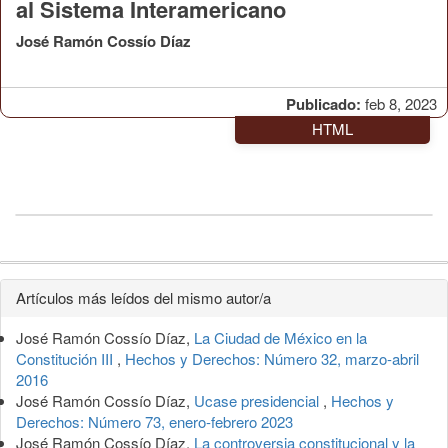
al Sistema Interamericano
José Ramón Cossío Díaz
Publicado:
feb 8, 2023
HTML
Detalles
Artículos más leídos del mismo autor/a
del
José Ramón Cossío Díaz,
La Ciudad de México en la
artículo
Constitución III
,
Hechos y Derechos: Número 32, marzo-abril
2016
José Ramón Cossío Díaz,
Ucase presidencial
,
Hechos y
Derechos: Número 73, enero-febrero 2023
José Ramón Cossío Díaz,
La controversia constitucional y la