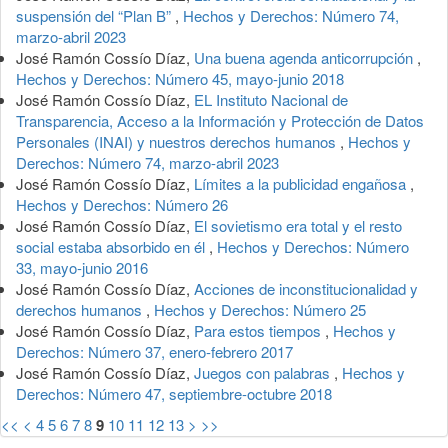
suspensión del “Plan B”
,
Hechos y Derechos: Número 74,
marzo-abril 2023
José Ramón Cossío Díaz,
Una buena agenda anticorrupción
,
Hechos y Derechos: Número 45, mayo-junio 2018
José Ramón Cossío Díaz,
EL Instituto Nacional de
Transparencia, Acceso a la Información y Protección de Datos
Personales (INAI) y nuestros derechos humanos
,
Hechos y
Derechos: Número 74, marzo-abril 2023
José Ramón Cossío Díaz,
Límites a la publicidad engañosa
,
Hechos y Derechos: Número 26
José Ramón Cossío Díaz,
El sovietismo era total y el resto
social estaba absorbido en él
,
Hechos y Derechos: Número
33, mayo-junio 2016
José Ramón Cossío Díaz,
Acciones de inconstitucionalidad y
derechos humanos
,
Hechos y Derechos: Número 25
José Ramón Cossío Díaz,
Para estos tiempos
,
Hechos y
Derechos: Número 37, enero-febrero 2017
José Ramón Cossío Díaz,
Juegos con palabras
,
Hechos y
Derechos: Número 47, septiembre-octubre 2018
<<
<
4
5
6
7
8
9
10
11
12
13
>
>>