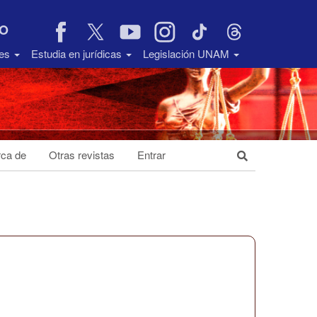
VO
des
Estudia en jurídicas
Legislación UNAM
ca de
Otras revistas
Entrar