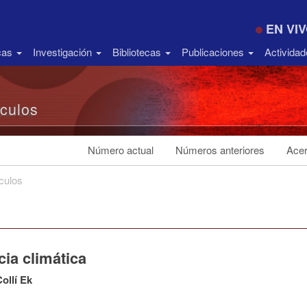
EN VI
icas
Investigación
Bibliotecas
Publicaciones
Activida
ículos
Número actual
Números anteriores
Acer
ículos
cia climática
Collí Ek