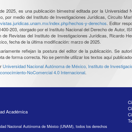
l de 2025, es una publicación bimestral editada por la Universidad
por medio del Instituto de Investigaciones Jurídicas, Circuito Mari
revistas.juridicas.unam.mx/index.php/hechos-y-derechos
. Editor res
0-203, otorgado por el Instituto Nacional del Derecho de Autor, IS
ón de Revistas del Instituto de Investigaciones Jurídicas, Ricardo 
xico, fecha de la última modificación: marzo de 2025.
iamente reflejan la postura del editor de la publicación. Se autoriz
a de forma correcta. No se permite utilizar los textos aquí publicad
r
Universidad Nacional Autónoma de México, Instituto de Investigaci
onocimiento-NoComercial 4.0 Internacional
.
Ci
Ci
idad Académica
C
Te
idad Nacional Autónoma de México (UNAM), todos los derechos