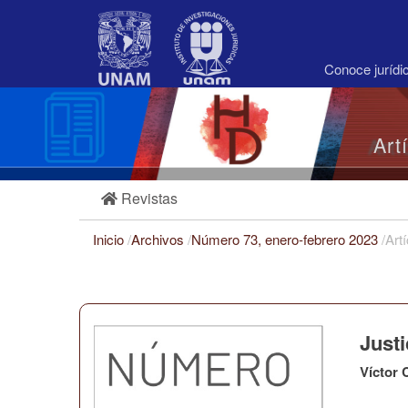
Navegación
principal
Contenido
principal
Conoce juríd
Barra
lateral
Art
Revistas
Inicio
/
Archivos
/
Número 73, enero-febrero 2023
/
Art
Justi
Víctor 