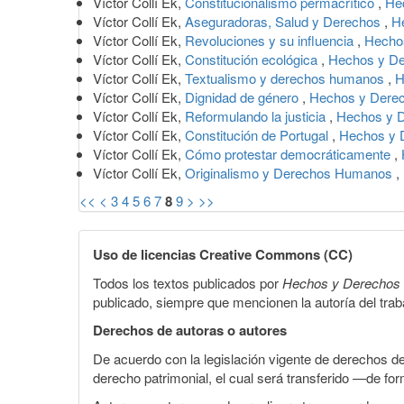
Víctor Collí Ek,
Constitucionalismo permacrítico
,
He
Víctor Collí Ek,
Aseguradoras, Salud y Derechos
,
H
Víctor Collí Ek,
Revoluciones y su influencia
,
Hechos
Víctor Collí Ek,
Constitución ecológica
,
Hechos y De
Víctor Collí Ek,
Textualismo y derechos humanos
,
H
Víctor Collí Ek,
Dignidad de género
,
Hechos y Derec
Víctor Collí Ek,
Reformulando la justicia
,
Hechos y D
Víctor Collí Ek,
Constitución de Portugal
,
Hechos y 
Víctor Collí Ek,
Cómo protestar democráticamente
,
Víctor Collí Ek,
Originalismo y Derechos Humanos
,
<<
<
3
4
5
6
7
8
9
>
>>
Uso de licencias Creative Commons (CC)
Todos los textos publicados por
Hechos y Derechos
publicado, siempre que mencionen la autoría del trabaj
Derechos de autoras o autores
De acuerdo con la legislación vigente de derechos d
derecho patrimonial, el cual será transferido —de f