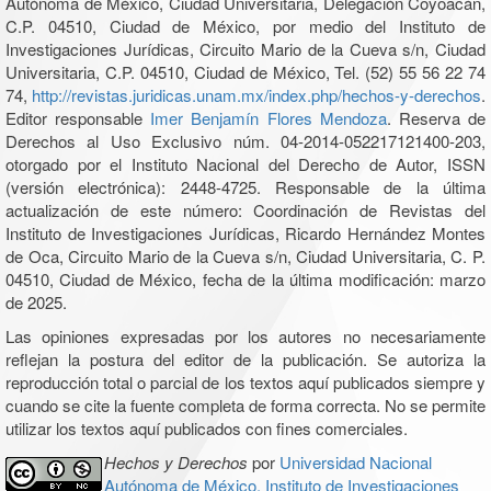
Autónoma de México, Ciudad Universitaria, Delegación Coyoacán,
C.P. 04510, Ciudad de México, por medio del Instituto de
Investigaciones Jurídicas, Circuito Mario de la Cueva s/n, Ciudad
Universitaria, C.P. 04510, Ciudad de México, Tel. (52) 55 56 22 74
74,
http://revistas.juridicas.unam.mx/index.php/hechos-y-derechos
.
Editor responsable
Imer Benjamín Flores Mendoza
. Reserva de
Derechos al Uso Exclusivo núm. 04-2014-052217121400-203,
otorgado por el Instituto Nacional del Derecho de Autor, ISSN
(versión electrónica): 2448-4725. Responsable de la última
actualización de este número: Coordinación de Revistas del
Instituto de Investigaciones Jurídicas, Ricardo Hernández Montes
de Oca, Circuito Mario de la Cueva s/n, Ciudad Universitaria, C. P.
04510, Ciudad de México, fecha de la última modificación: marzo
de 2025.
Las opiniones expresadas por los autores no necesariamente
reflejan la postura del editor de la publicación. Se autoriza la
reproducción total o parcial de los textos aquí publicados siempre y
cuando se cite la fuente completa de forma correcta. No se permite
utilizar los textos aquí publicados con fines comerciales.
Hechos y Derechos
por
Universidad Nacional
Autónoma de México, Instituto de Investigaciones