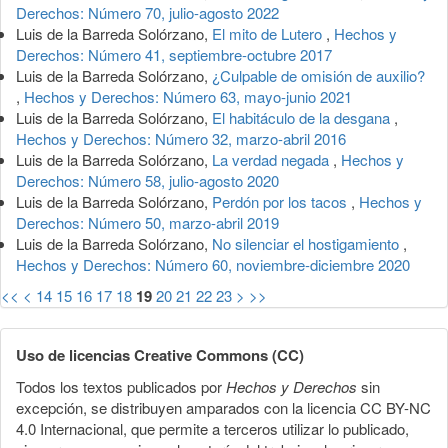
Derechos: Número 70, julio-agosto 2022
Luis de la Barreda Solórzano,
El mito de Lutero
,
Hechos y
Derechos: Número 41, septiembre-octubre 2017
Luis de la Barreda Solórzano,
¿Culpable de omisión de auxilio?
,
Hechos y Derechos: Número 63, mayo-junio 2021
Luis de la Barreda Solórzano,
El habitáculo de la desgana
,
Hechos y Derechos: Número 32, marzo-abril 2016
Luis de la Barreda Solórzano,
La verdad negada
,
Hechos y
Derechos: Número 58, julio-agosto 2020
Luis de la Barreda Solórzano,
Perdón por los tacos
,
Hechos y
Derechos: Número 50, marzo-abril 2019
Luis de la Barreda Solórzano,
No silenciar el hostigamiento
,
Hechos y Derechos: Número 60, noviembre-diciembre 2020
<<
<
14
15
16
17
18
19
20
21
22
23
>
>>
Uso de licencias Creative Commons (CC)
Todos los textos publicados por
Hechos y Derechos
sin
excepción, se distribuyen amparados con la licencia CC BY-NC
4.0 Internacional, que permite a terceros utilizar lo publicado,