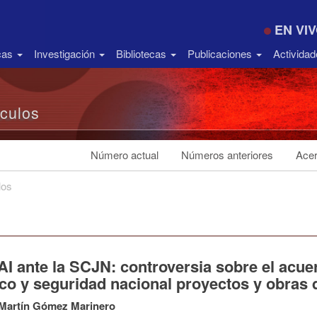
EN VI
icas
Investigación
Bibliotecas
Publicaciones
Activida
ículos
Número actual
Números anteriores
Acer
los
AI ante la SCJN: controversia sobre el acue
ico y seguridad nacional proyectos y obras
 Martín Gómez Marinero