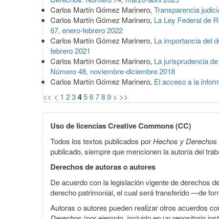
Carlos Martín Gómez Marinero,
Transparencia judici
Carlos Martín Gómez Marinero,
La Ley Federal de R
67, enero-febrero 2022
Carlos Martín Gómez Marinero,
La importancia del d
febrero 2021
Carlos Martín Gómez Marinero,
La jurisprudencia de
Número 48, noviembre-diciembre 2018
Carlos Martín Gómez Marinero,
El acceso a la infor
<<
<
1
2
3
4
5
6
7
8
9
>
>>
Uso de licencias Creative Commons (CC)
Todos los textos publicados por
Hechos y Derechos
publicado, siempre que mencionen la autoría del trabaj
Derechos de autoras o autores
De acuerdo con la legislación vigente de derechos d
derecho patrimonial, el cual será transferido —de f
Autoras o autores pueden realizar otros acuerdos cont
Derechos
(por ejemplo, incluirlo en un repositorio in