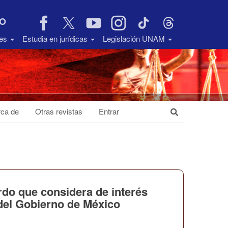
VO
des
Estudia en jurídicas
Legislación UNAM
ca de
Otras revistas
Entrar
rdo que considera de interés
 del Gobierno de México