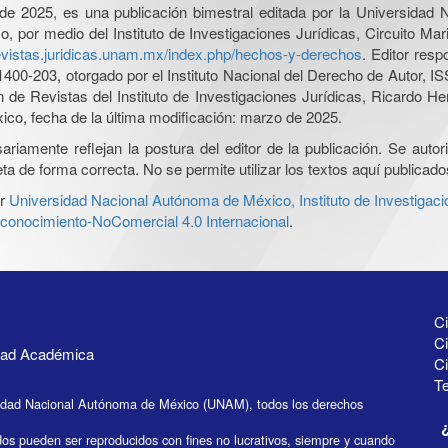
l de 2025, es una publicación bimestral editada por la Universidad
por medio del Instituto de Investigaciones Jurídicas, Circuito Mari
revistas.juridicas.unam.mx/index.php/hechos-y-derechos
. Editor res
0-203, otorgado por el Instituto Nacional del Derecho de Autor, IS
ón de Revistas del Instituto de Investigaciones Jurídicas, Ricardo 
xico, fecha de la última modificación: marzo de 2025.
iamente reflejan la postura del editor de la publicación. Se autoriz
a de forma correcta. No se permite utilizar los textos aquí publicad
r
Universidad Nacional Autónoma de México, Instituto de Investigaci
onocimiento-NoComercial 4.0 Internacional
.
Ci
Ci
idad Académica
C
Te
idad Nacional Autónoma de México (UNAM), todos los derechos
dos pueden ser reproducidos con fines no lucrativos, siempre y cuando