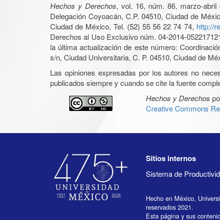
Hechos y Derechos
, vol. 16, núm. 86, marzo-abri
Delegación Coyoacán, C.P. 04510, Ciudad de México, 
Ciudad de México, Tel. (52) 55 56 22 74 74,
http://
Derechos al Uso Exclusivo núm. 04-2014-05221712140
la última actualización de este número: Coordinaci
s/n, Ciudad Universitaria, C. P. 04510, Ciudad de Mé
Las opiniones expresadas por los autores no necesar
publicados siempre y cuando se cite la fuente complet
Hechos y Derechos
po
Creative Commons Rec
Sitios internos
Sistema de Productiv
Hecho en México, Univers
reservados 2021.
Esta página y sus conteni