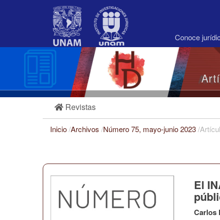
Navegación
principal
Contenido
principal
Conoce juríd
Barra
lateral
Art
Revistas
Inicio
/
Archivos
/
Número 75, mayo-junio 2023
/
Artícu
El IN
públ
Carlos