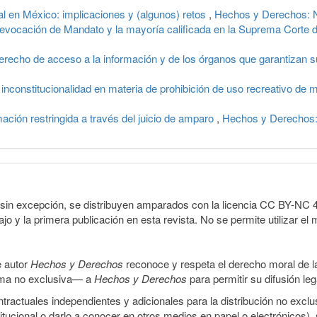
al en México: implicaciones y (algunos) retos
,
Hechos y Derechos: N
evocación de Mandato y la mayoría calificada en la Suprema Corte 
erecho de acceso a la información y de los órganos que garantizan s
 inconstitucionalidad en materia de prohibición de uso recreativo de
mación restringida a través del juicio de amparo
,
Hechos y Derechos:
sin excepción, se distribuyen amparados con la licencia CC BY-NC 4.0 
o y la primera publicación en esta revista. No se permite utilizar el 
e autor
Hechos y Derechos
reconoce y respeta el derecho moral de las
orma no exclusiva— a
Hechos y Derechos
para permitir su difusión le
ractuales independientes y adicionales para la distribución no exclus
stitucional o darlo a conocer en otros medios en papel o electrónicos)