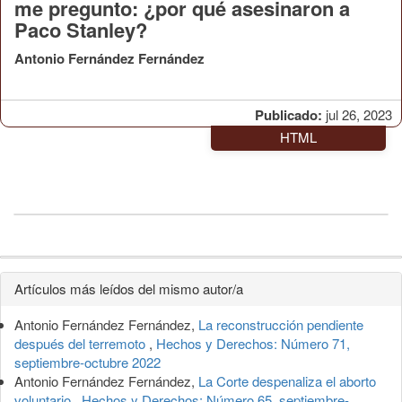
me pregunto: ¿por qué asesinaron a
Paco Stanley?
Antonio Fernández Fernández
Publicado:
jul 26, 2023
HTML
Detalles
Artículos más leídos del mismo autor/a
del
Antonio Fernández Fernández,
La reconstrucción pendiente
artículo
después del terremoto
,
Hechos y Derechos: Número 71,
septiembre-octubre 2022
Antonio Fernández Fernández,
La Corte despenaliza el aborto
voluntario
,
Hechos y Derechos: Número 65, septiembre-