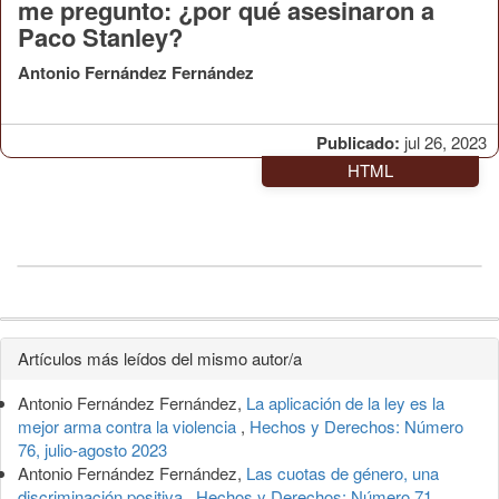
me pregunto: ¿por qué asesinaron a
Paco Stanley?
Antonio Fernández Fernández
Publicado:
jul 26, 2023
HTML
Detalles
Artículos más leídos del mismo autor/a
del
Antonio Fernández Fernández,
La aplicación de la ley es la
artículo
mejor arma contra la violencia
,
Hechos y Derechos: Número
76, julio-agosto 2023
Antonio Fernández Fernández,
Las cuotas de género, una
discriminación positiva
,
Hechos y Derechos: Número 71,