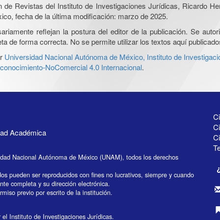
ón de Revistas del Instituto de Investigaciones Jurídicas, Ricardo 
xico, fecha de la última modificación: marzo de 2025.
iamente reflejan la postura del editor de la publicación. Se autoriz
a de forma correcta. No se permite utilizar los textos aquí publicad
r
Universidad Nacional Autónoma de México, Instituto de Investigaci
onocimiento-NoComercial 4.0 Internacional
.
Ci
Ci
idad Académica
C
Te
idad Nacional Autónoma de México (UNAM), todos los derechos
dos pueden ser reproducidos con fines no lucrativos, siempre y cuando
ente completa y su dirección electrónica.
miso previo por escrito de la institución.
el Instituto de Investigaciones Jurídicas.