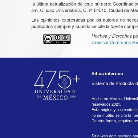
la última actualización de este número: Coordinaci
s/n, Ciudad Universitaria, C. P. 04510, Ciudad de Mé
Las opiniones expresadas por los autores no necesar
publicados siempre y cuando se cite la fuente complet
Hechos y Derechos
po
Creative Commons Rec
Sitios internos
Sistema de Productiv
Hecho en México, Univers
reservados 2021.
Esta página y sus conteni
no se mutile, se cite la fu
De otra forma, requiere per
Sitio web administrado por 