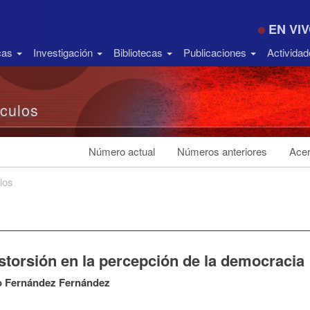
EN VI
icas
Investigación
Bibliotecas
Publicaciones
Activida
ículos
Número actual
Números anteriores
Acer
los
storsión en la percepción de la democracia
o Fernández Fernández