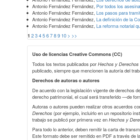
Antonio Fernández Fernández,
Por todos los asesin
Antonio Fernández Fernández,
Los pasos para trami
Antonio Fernández Fernández,
La definición de la Co
Antonio Fernández Fernández,
La reforma notarial q
1
2
3
4
5
6
7
8
9
10
>
>>
Uso de licencias Creative Commons (CC)
Todos los textos publicados por
Hechos y Derechos
publicado, siempre que mencionen la autoría del trabaj
Derechos de autoras o autores
De acuerdo con la legislación vigente de derechos d
derecho patrimonial, el cual será transferido —de f
Autoras o autores pueden realizar otros acuerdos cont
Derechos
(por ejemplo, incluirlo en un repositorio in
trabajo se publicó por primera vez en
Hechos y Der
Para todo lo anterior, deben remitir la carta de tran
Este formato debe ser remitido en PDF a través de l