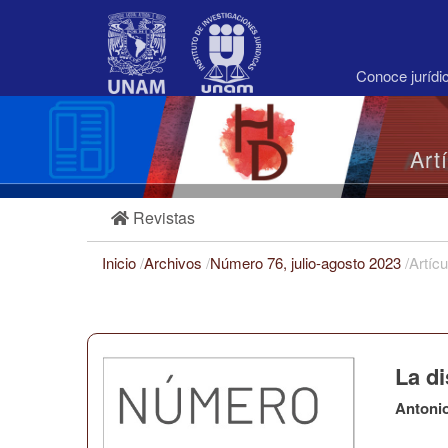
Navegación
principal
Contenido
principal
Conoce juríd
Barra
lateral
Art
Revistas
Inicio
/
Archivos
/
Número 76, julio-agosto 2023
/
Artícu
La di
Antoni