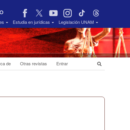
VO
des
Estudia en jurídicas
Legislación UNAM
ca de
Otras revistas
Entrar