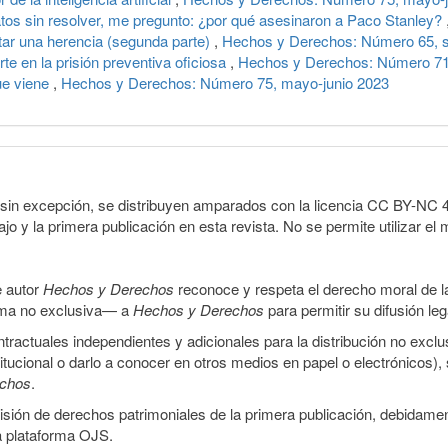
atos sin resolver, me pregunto: ¿por qué asesinaron a Paco Stanley?
tar una herencia (segunda parte)
,
Hechos y Derechos: Número 65, s
rte en la prisión preventiva oficiosa
,
Hechos y Derechos: Número 71,
ue viene
,
Hechos y Derechos: Número 75, mayo-junio 2023
sin excepción, se distribuyen amparados con la licencia CC BY-NC 4.0 
o y la primera publicación en esta revista. No se permite utilizar el 
e autor
Hechos y Derechos
reconoce y respeta el derecho moral de las
orma no exclusiva— a
Hechos y Derechos
para permitir su difusión le
ractuales independientes y adicionales para la distribución no exclus
stitucional o darlo a conocer en otros medios en papel o electrónicos)
echos
.
smisión de derechos patrimoniales de la primera publicación, debidamen
a plataforma OJS.