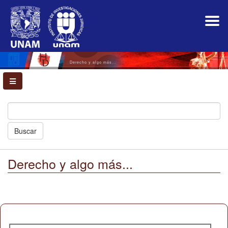
Navegación
principal
Contenido
principal
Barra
lateral
Derecho y algo más...
Buscar
Derecho y algo más...