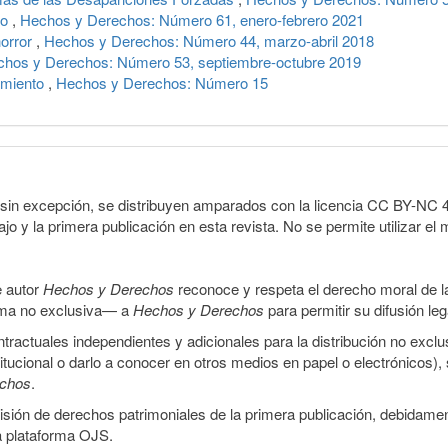
io
,
Hechos y Derechos: Número 61, enero-febrero 2021
horror
,
Hechos y Derechos: Número 44, marzo-abril 2018
hos y Derechos: Número 53, septiembre-octubre 2019
amiento
,
Hechos y Derechos: Número 15
sin excepción, se distribuyen amparados con la licencia CC BY-NC 4.0 
o y la primera publicación en esta revista. No se permite utilizar el 
e autor
Hechos y Derechos
reconoce y respeta el derecho moral de las
orma no exclusiva— a
Hechos y Derechos
para permitir su difusión le
ractuales independientes y adicionales para la distribución no exclus
stitucional o darlo a conocer en otros medios en papel o electrónicos)
echos
.
smisión de derechos patrimoniales de la primera publicación, debidamen
a plataforma OJS.