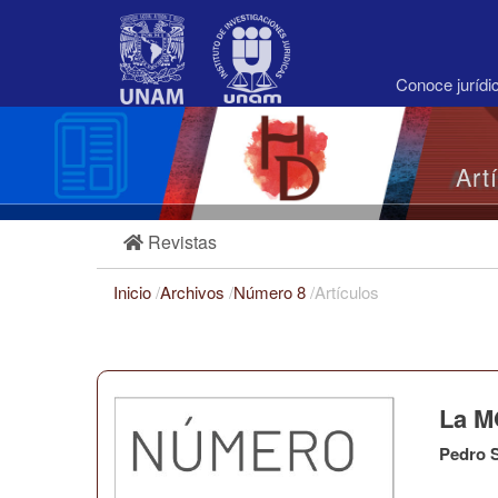
Navegación
principal
Contenido
principal
Conoce juríd
Barra
lateral
Art
Revistas
Inicio
/
Archivos
/
Número 8
/
Artículos
La M
Pedro S