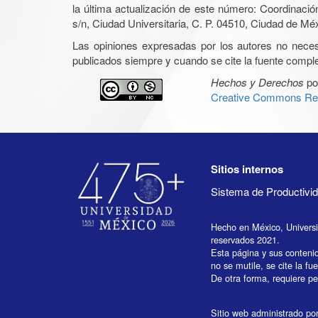
la última actualización de este número: Coordinaci
s/n, Ciudad Universitaria, C. P. 04510, Ciudad de Mé
Las opiniones expresadas por los autores no necesar
publicados siempre y cuando se cite la fuente complet
Hechos y Derechos
po
Creative Commons Rec
Sitios internos
Sistema de Productiv
Hecho en México, Univers
reservados 2021.
Esta página y sus conteni
no se mutile, se cite la fu
De otra forma, requiere per
Sitio web administrado por 