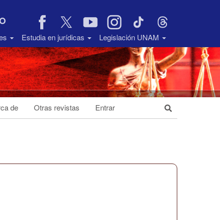
VO
des
Estudia en jurídicas
Legislación UNAM
ca de
Otras revistas
Entrar