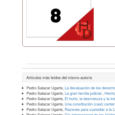
Detalles
Artículos más leídos del mismo autor/a
del
Pedro Salazar Ugarte,
La devaluación de los derech
artículo
Pedro Salazar Ugarte,
La gran familia judicial
,
Hecho
Pedro Salazar Ugarte,
El hurto, la desmesura y la in
Pedro Salazar Ugarte,
Una constitución (casi) cente
Pedro Salazar Ugarte,
Razones para custodiar a l
Pedro Salazar Ugarte,
Día Internacional de las Víc