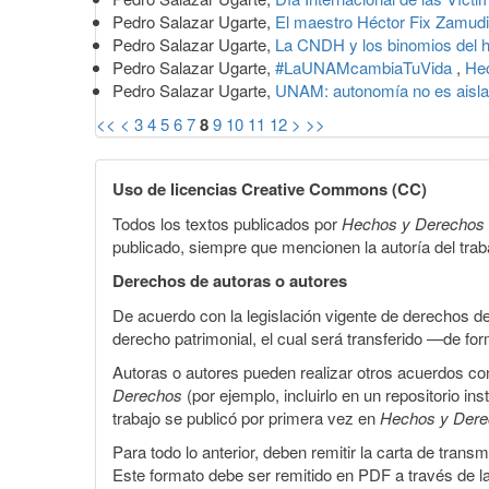
Pedro Salazar Ugarte,
El maestro Héctor Fix Zamud
Pedro Salazar Ugarte,
La CNDH y los binomios del 
Pedro Salazar Ugarte,
#LaUNAMcambiaTuVida
,
Hec
Pedro Salazar Ugarte,
UNAM: autonomía no es aisl
<<
<
3
4
5
6
7
8
9
10
11
12
>
>>
Uso de licencias Creative Commons (CC)
Todos los textos publicados por
Hechos y Derechos
publicado, siempre que mencionen la autoría del trabaj
Derechos de autoras o autores
De acuerdo con la legislación vigente de derechos d
derecho patrimonial, el cual será transferido —de f
Autoras o autores pueden realizar otros acuerdos cont
Derechos
(por ejemplo, incluirlo en un repositorio in
trabajo se publicó por primera vez en
Hechos y Der
Para todo lo anterior, deben remitir la carta de tran
Este formato debe ser remitido en PDF a través de l