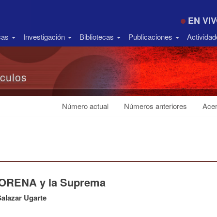
EN VI
icas
Investigación
Bibliotecas
Publicaciones
Activida
ículos
Número actual
Números anteriores
Acer
ORENA y la Suprema
alazar Ugarte