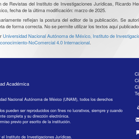
ón de Revistas del Instituto de Investigaciones Jurídicas, Ricardo 
xico, fecha de la última modificación: marzo de 2025.
iamente reflejan la postura del editor de la publicación. Se autoriz
a de forma correcta. No se permite utilizar los textos aquí publicad
r
Universidad Nacional Autónoma de México, Instituto de Investigaci
onocimiento-NoComercial 4.0 Internacional
.
Ci
Ci
idad Académica
C
Te
idad Nacional Autónoma de México (UNAM), todos los derechos
dos pueden ser reproducidos con fines no lucrativos, siempre y cuando
ente completa y su dirección electrónica.
miso previo por escrito de la institución.
el Instituto de Investigaciones Jurídicas.