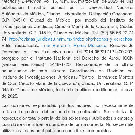
Hechos y Derechos
, vol. 16, núm. 86, marzo-abril de 2025, es una
publicación bimestral editada por la Universidad Nacional
Autónoma de México, Ciudad Universitaria, Delegación Coyoacán,
C.P. 04510, Ciudad de México, por medio del Instituto de
Investigaciones Jurídicas, Circuito Mario de la Cueva s/n, Ciudad
Universitaria, C.P. 04510, Ciudad de México, Tel. (52) 55 56 22 74
74,
http://revistas.juridicas.unam.mx/index.php/hechos-y-derechos
.
Editor responsable
Imer Benjamín Flores Mendoza
. Reserva de
Derechos al Uso Exclusivo núm. 04-2014-052217121400-203,
otorgado por el Instituto Nacional del Derecho de Autor, ISSN
(versión electrónica): 2448-4725. Responsable de la última
actualización de este número: Coordinación de Revistas del
Instituto de Investigaciones Jurídicas, Ricardo Hernández Montes
de Oca, Circuito Mario de la Cueva s/n, Ciudad Universitaria, C. P.
04510, Ciudad de México, fecha de la última modificación: marzo
de 2025.
Las opiniones expresadas por los autores no necesariamente
reflejan la postura del editor de la publicación. Se autoriza la
reproducción total o parcial de los textos aquí publicados siempre y
cuando se cite la fuente completa de forma correcta. No se permite
utilizar los textos aquí publicados con fines comerciales.