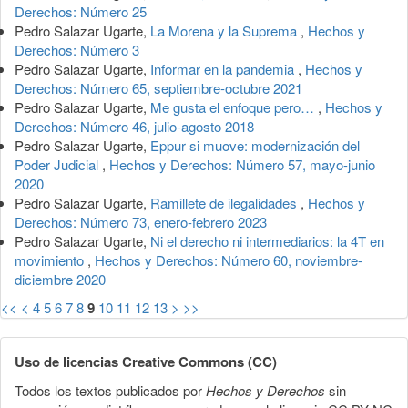
Derechos: Número 25
Pedro Salazar Ugarte,
La Morena y la Suprema
,
Hechos y
Derechos: Número 3
Pedro Salazar Ugarte,
Informar en la pandemia
,
Hechos y
Derechos: Número 65, septiembre-octubre 2021
Pedro Salazar Ugarte,
Me gusta el enfoque pero…
,
Hechos y
Derechos: Número 46, julio-agosto 2018
Pedro Salazar Ugarte,
Eppur si muove: modernización del
Poder Judicial
,
Hechos y Derechos: Número 57, mayo-junio
2020
Pedro Salazar Ugarte,
Ramillete de ilegalidades
,
Hechos y
Derechos: Número 73, enero-febrero 2023
Pedro Salazar Ugarte,
Ni el derecho ni intermediarios: la 4T en
movimiento
,
Hechos y Derechos: Número 60, noviembre-
diciembre 2020
<<
<
4
5
6
7
8
9
10
11
12
13
>
>>
Uso de licencias Creative Commons (CC)
Todos los textos publicados por
Hechos y Derechos
sin