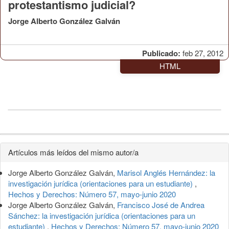
protestantismo judicial?
Jorge Alberto González Galván
Publicado:
feb 27, 2012
HTML
Detalles
Artículos más leídos del mismo autor/a
del
Jorge Alberto González Galván,
Marisol Anglés Hernández: la
artículo
investigación jurídica (orientaciones para un estudiante)
,
Hechos y Derechos: Número 57, mayo-junio 2020
Jorge Alberto González Galván,
Francisco José de Andrea
Sánchez: la investigación jurídica (orientaciones para un
estudiante)
,
Hechos y Derechos: Número 57, mayo-junio 2020