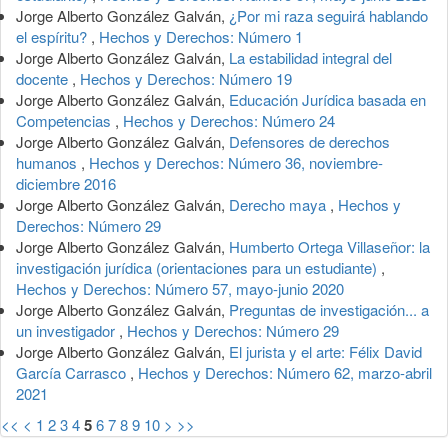
Jorge Alberto González Galván,
¿Por mi raza seguirá hablando
el espíritu?
,
Hechos y Derechos: Número 1
Jorge Alberto González Galván,
La estabilidad integral del
docente
,
Hechos y Derechos: Número 19
Jorge Alberto González Galván,
Educación Jurídica basada en
Competencias
,
Hechos y Derechos: Número 24
Jorge Alberto González Galván,
Defensores de derechos
humanos
,
Hechos y Derechos: Número 36, noviembre-
diciembre 2016
Jorge Alberto González Galván,
Derecho maya
,
Hechos y
Derechos: Número 29
Jorge Alberto González Galván,
Humberto Ortega Villaseñor: la
investigación jurídica (orientaciones para un estudiante)
,
Hechos y Derechos: Número 57, mayo-junio 2020
Jorge Alberto González Galván,
Preguntas de investigación... a
un investigador
,
Hechos y Derechos: Número 29
Jorge Alberto González Galván,
El jurista y el arte: Félix David
García Carrasco
,
Hechos y Derechos: Número 62, marzo-abril
2021
<<
<
1
2
3
4
5
6
7
8
9
10
>
>>