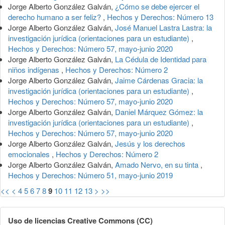
Jorge Alberto González Galván,
¿Cómo se debe ejercer el
derecho humano a ser feliz?
,
Hechos y Derechos: Número 13
Jorge Alberto González Galván,
José Manuel Lastra Lastra: la
investigación jurídica (orientaciones para un estudiante)
,
Hechos y Derechos: Número 57, mayo-junio 2020
Jorge Alberto González Galván,
La Cédula de Identidad para
niños indígenas
,
Hechos y Derechos: Número 2
Jorge Alberto González Galván,
Jaime Cárdenas Gracia: la
investigación jurídica (orientaciones para un estudiante)
,
Hechos y Derechos: Número 57, mayo-junio 2020
Jorge Alberto González Galván,
Daniel Márquez Gómez: la
investigación jurídica (orientaciones para un estudiante)
,
Hechos y Derechos: Número 57, mayo-junio 2020
Jorge Alberto González Galván,
Jesús y los derechos
emocionales
,
Hechos y Derechos: Número 2
Jorge Alberto González Galván,
Amado Nervo, en su tinta
,
Hechos y Derechos: Número 51, mayo-junio 2019
<<
<
4
5
6
7
8
9
10
11
12
13
>
>>
Uso de licencias Creative Commons (CC)