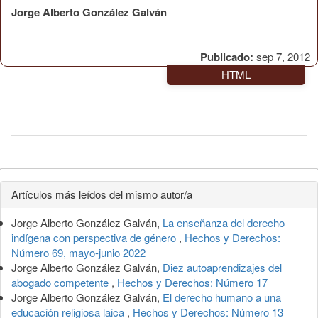
Jorge Alberto González Galván
Publicado:
sep 7, 2012
HTML
Detalles
Artículos más leídos del mismo autor/a
del
Jorge Alberto González Galván,
La enseñanza del derecho
artículo
indígena con perspectiva de género
,
Hechos y Derechos:
Número 69, mayo-junio 2022
Jorge Alberto González Galván,
Diez autoaprendizajes del
abogado competente
,
Hechos y Derechos: Número 17
Jorge Alberto González Galván,
El derecho humano a una
educación religiosa laica
,
Hechos y Derechos: Número 13