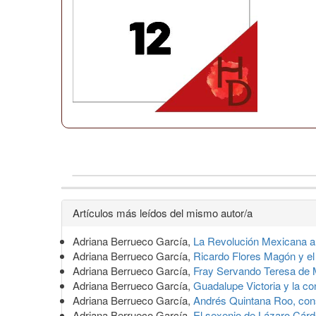
Detalles
Artículos más leídos del mismo autor/a
del
Adriana Berrueco García,
La Revolución Mexicana a 
artículo
Adriana Berrueco García,
Ricardo Flores Magón y el
Adriana Berrueco García,
Fray Servando Teresa de M
Adriana Berrueco García,
Guadalupe Victoria y la c
Adriana Berrueco García,
Andrés Quintana Roo, const
Adriana Berrueco García,
El sexenio de Lázaro Cár