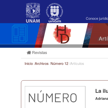
Navegación
principal
Contenido
principal
Conoce juríd
Barra
lateral
Art
Revistas
Inicio
/
Archivos
/
Número 12
/
Artículos
La il
Adriana