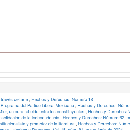
través del arte
,
Hechos y Derechos: Número 18
 Programa del Partido Liberal Mexicano
,
Hechos y Derechos: Número
ier, un cura rebelde entre los constituyentes
,
Hechos y Derechos: Vo
onsolidación de la Independencia
,
Hechos y Derechos: Número 62, ma
itucionalista y promotor de la literatura
,
Hechos y Derechos: Númer
denas
,
Hechos y Derechos: Vol. 15, núm. 81, mayo-junio de 2024