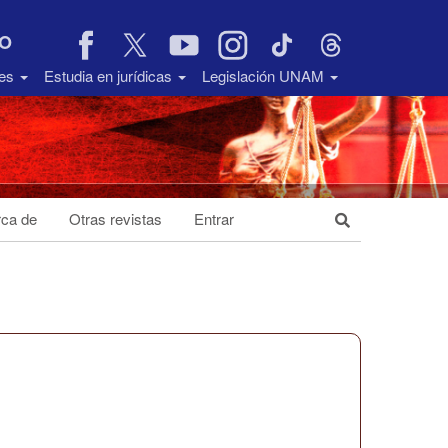
VO
des
Estudia en jurídicas
Legislación UNAM
ca de
Otras revistas
Entrar