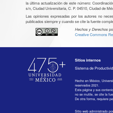
la última actualización de este número: Coordinaci
s/n, Ciudad Universitaria, C. P. 04510, Ciudad de Mé
Las opiniones expresadas por los autores no necesar
publicados siempre y cuando se cite la fuente complet
Hechos y Derechos
po
Creative Commons Rec
Sitios internos
Sistema de Productiv
Hecho en México, Univers
reservados 2021.
Esta página y sus conteni
no se mutile, se cite la fu
De otra forma, requiere per
Sitio web administrado por 