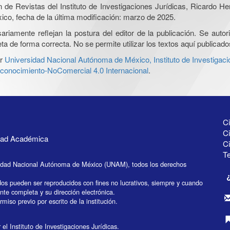
ón de Revistas del Instituto de Investigaciones Jurídicas, Ricardo 
xico, fecha de la última modificación: marzo de 2025.
iamente reflejan la postura del editor de la publicación. Se autoriz
a de forma correcta. No se permite utilizar los textos aquí publicad
r
Universidad Nacional Autónoma de México, Instituto de Investigaci
onocimiento-NoComercial 4.0 Internacional
.
Ci
Ci
idad Académica
C
Te
idad Nacional Autónoma de México (UNAM), todos los derechos
dos pueden ser reproducidos con fines no lucrativos, siempre y cuando
ente completa y su dirección electrónica.
miso previo por escrito de la institución.
el Instituto de Investigaciones Jurídicas.