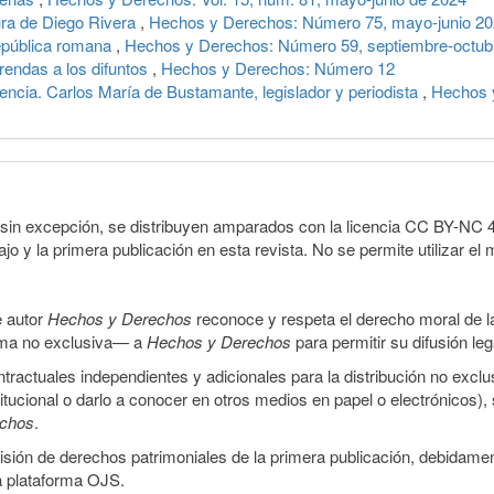
ura de Diego Rivera
,
Hechos y Derechos: Número 75, mayo-junio 2
epública romana
,
Hechos y Derechos: Número 59, septiembre-octub
rendas a los difuntos
,
Hechos y Derechos: Número 12
encia. Carlos María de Bustamante, legislador y periodista
,
Hechos 
sin excepción, se distribuyen amparados con la licencia CC BY-NC 4.0 
o y la primera publicación en esta revista. No se permite utilizar el 
e autor
Hechos y Derechos
reconoce y respeta el derecho moral de las
orma no exclusiva— a
Hechos y Derechos
para permitir su difusión le
ractuales independientes y adicionales para la distribución no exclus
stitucional o darlo a conocer en otros medios en papel o electrónicos)
echos
.
smisión de derechos patrimoniales de la primera publicación, debidamen
a plataforma OJS.