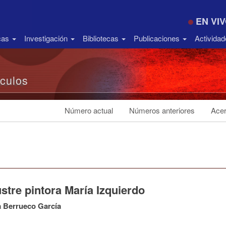
EN VI
icas
Investigación
Bibliotecas
Publicaciones
Activida
ículos
Número actual
Números anteriores
Acer
ustre pintora María Izquierdo
 Berrueco García