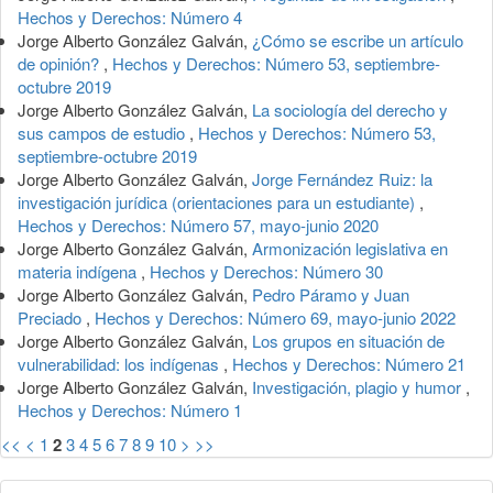
Hechos y Derechos: Número 4
Jorge Alberto González Galván,
¿Cómo se escribe un artículo
de opinión?
,
Hechos y Derechos: Número 53, septiembre-
octubre 2019
Jorge Alberto González Galván,
La sociología del derecho y
sus campos de estudio
,
Hechos y Derechos: Número 53,
septiembre-octubre 2019
Jorge Alberto González Galván,
Jorge Fernández Ruiz: la
investigación jurídica (orientaciones para un estudiante)
,
Hechos y Derechos: Número 57, mayo-junio 2020
Jorge Alberto González Galván,
Armonización legislativa en
materia indígena
,
Hechos y Derechos: Número 30
Jorge Alberto González Galván,
Pedro Páramo y Juan
Preciado
,
Hechos y Derechos: Número 69, mayo-junio 2022
Jorge Alberto González Galván,
Los grupos en situación de
vulnerabilidad: los indígenas
,
Hechos y Derechos: Número 21
Jorge Alberto González Galván,
Investigación, plagio y humor
,
Hechos y Derechos: Número 1
<<
<
1
2
3
4
5
6
7
8
9
10
>
>>