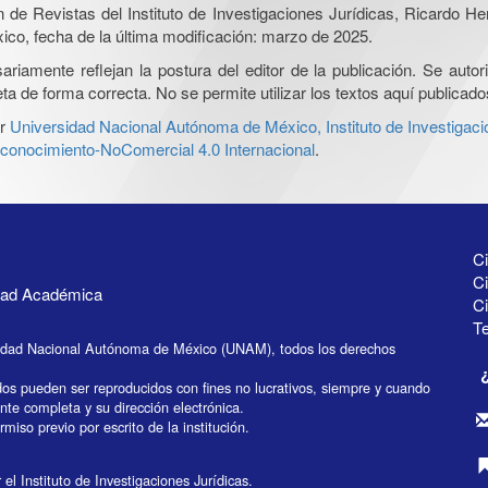
ón de Revistas del Instituto de Investigaciones Jurídicas, Ricardo 
xico, fecha de la última modificación: marzo de 2025.
iamente reflejan la postura del editor de la publicación. Se autoriz
a de forma correcta. No se permite utilizar los textos aquí publicad
r
Universidad Nacional Autónoma de México, Instituto de Investigaci
onocimiento-NoComercial 4.0 Internacional
.
Ci
Ci
idad Académica
C
Te
idad Nacional Autónoma de México (UNAM), todos los derechos
dos pueden ser reproducidos con fines no lucrativos, siempre y cuando
ente completa y su dirección electrónica.
miso previo por escrito de la institución.
el Instituto de Investigaciones Jurídicas.