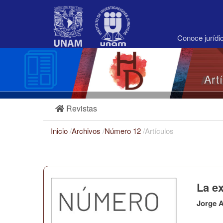
Navegación
principal
Contenido
principal
Conoce juríd
Barra
lateral
Art
Revistas
Inicio
/
Archivos
/
Número 12
/
Artículos
La ex
Jorge A