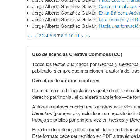
Jorge Alberto González Galván,
Carta a un tal Juan
Jorge Alberto González Galván,
Erika Bárcena Aréval
Jorge Alberto González Galván,
La alienación y el 
Jorge Alberto González Galván,
Hacia una formación 
<<
<
2
3
4
5
6
7
8
9
10
11
>
>>
Uso de licencias Creative Commons (CC)
Todos los textos publicados por
Hechos y Derechos
publicado, siempre que mencionen la autoría del trabaj
Derechos de autoras o autores
De acuerdo con la legislación vigente de derechos d
derecho patrimonial, el cual será transferido —de f
Autoras o autores pueden realizar otros acuerdos cont
Derechos
(por ejemplo, incluirlo en un repositorio in
trabajo se publicó por primera vez en
Hechos y Der
Para todo lo anterior, deben remitir la carta de tran
Este formato debe ser remitido en PDF a través de l