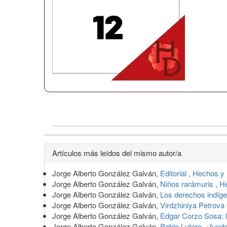
Detalles
Artículos más leídos del mismo autor/a
del
Jorge Alberto González Galván,
Editorial
,
Hechos y 
artículo
Jorge Alberto González Galván,
Niños rarámuris
,
H
Jorge Alberto González Galván,
Los derechos indíge
Jorge Alberto González Galván,
Virdzhiniya Petrova 
Jorge Alberto González Galván,
Edgar Corzo Sosa: la
Jorge Alberto González Galván,
Pablo Lutero, ¿funda