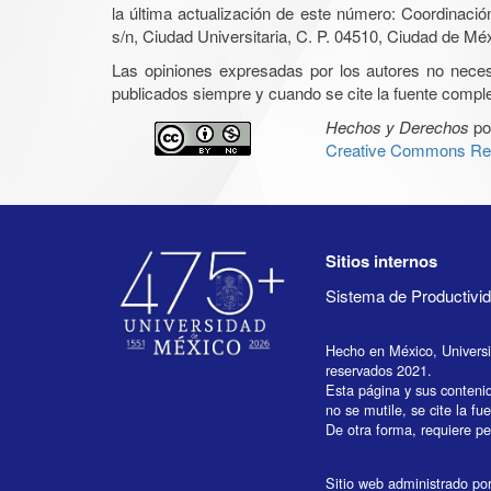
la última actualización de este número: Coordinaci
s/n, Ciudad Universitaria, C. P. 04510, Ciudad de Mé
Las opiniones expresadas por los autores no necesar
publicados siempre y cuando se cite la fuente complet
Hechos y Derechos
po
Creative Commons Rec
Sitios internos
Sistema de Productiv
Hecho en México, Univers
reservados 2021.
Esta página y sus conteni
no se mutile, se cite la fu
De otra forma, requiere per
Sitio web administrado por 