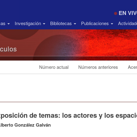
EN VI
icas
Investigación
Bibliotecas
Publicaciones
Activida
ículos
Número actual
Números anteriores
Acer
posición de temas: los actores y los espac
lberto González Galván