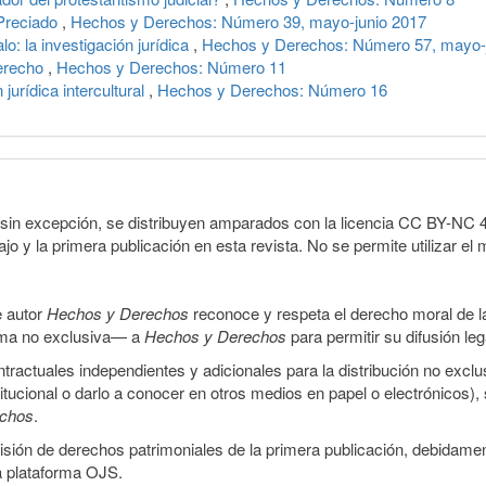
 Preciado
,
Hechos y Derechos: Número 39, mayo-junio 2017
o: la investigación jurídica
,
Hechos y Derechos: Número 57, mayo-
Derecho
,
Hechos y Derechos: Número 11
jurídica intercultural
,
Hechos y Derechos: Número 16
sin excepción, se distribuyen amparados con la licencia CC BY-NC 4.0 
o y la primera publicación en esta revista. No se permite utilizar el 
e autor
Hechos y Derechos
reconoce y respeta el derecho moral de las
orma no exclusiva— a
Hechos y Derechos
para permitir su difusión le
ractuales independientes y adicionales para la distribución no exclus
stitucional o darlo a conocer en otros medios en papel o electrónicos)
echos
.
smisión de derechos patrimoniales de la primera publicación, debidamen
a plataforma OJS.