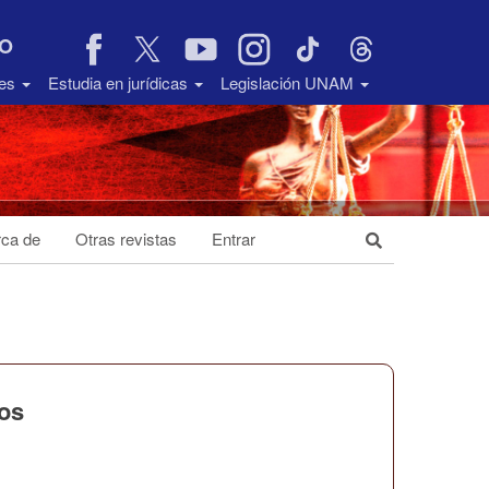
VO
des
Estudia en jurídicas
Legislación UNAM
ca de
Otras revistas
Entrar
ios