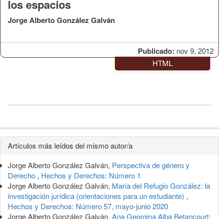
los espacios
Jorge Alberto González Galván
Publicado:
nov 9, 2012
HTML
Detalles
Artículos más leídos del mismo autor/a
del
Jorge Alberto González Galván,
Perspectiva de género y
artículo
Derecho
,
Hechos y Derechos: Número 1
Jorge Alberto González Galván,
María del Refugio González: la
investigación jurídica (orientaciones para un estudiante)
,
Hechos y Derechos: Número 57, mayo-junio 2020
Jorge Alberto González Galván,
Ana Georgina Alba Betancourt: