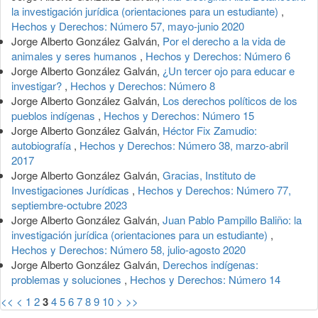
la investigación jurídica (orientaciones para un estudiante)
,
Hechos y Derechos: Número 57, mayo-junio 2020
Jorge Alberto González Galván,
Por el derecho a la vida de
animales y seres humanos
,
Hechos y Derechos: Número 6
Jorge Alberto González Galván,
¿Un tercer ojo para educar e
investigar?
,
Hechos y Derechos: Número 8
Jorge Alberto González Galván,
Los derechos políticos de los
pueblos indígenas
,
Hechos y Derechos: Número 15
Jorge Alberto González Galván,
Héctor Fix Zamudio:
autobiografía
,
Hechos y Derechos: Número 38, marzo-abril
2017
Jorge Alberto González Galván,
Gracias, Instituto de
Investigaciones Jurídicas
,
Hechos y Derechos: Número 77,
septiembre-octubre 2023
Jorge Alberto González Galván,
Juan Pablo Pampillo Baliño: la
investigación jurídica (orientaciones para un estudiante)
,
Hechos y Derechos: Número 58, julio-agosto 2020
Jorge Alberto González Galván,
Derechos indígenas:
problemas y soluciones
,
Hechos y Derechos: Número 14
<<
<
1
2
3
4
5
6
7
8
9
10
>
>>