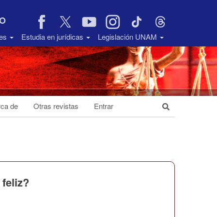
VO
des
Estudia en jurídicas
Legislación UNAM
ca de
Otras revistas
Entrar
feliz?