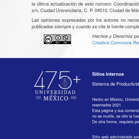
la última actualización de este número: Coordinaci
s/n, Ciudad Universitaria, C. P. 04510, Ciudad de Mé
Las opiniones expresadas por los autores no necesar
publicados siempre y cuando se cite la fuente complet
Hechos y Derechos
po
Creative Commons Rec
Sitios internos
Sistema de Productiv
Hecho en México, Univers
reservados 2021.
Esta página y sus conteni
no se mutile, se cite la fu
De otra forma, requiere per
Sitio web administrado por 