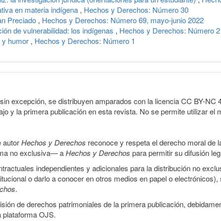
ativa en materia indígena
,
Hechos y Derechos: Número 30
an Preciado
,
Hechos y Derechos: Número 69, mayo-junio 2022
ión de vulnerabilidad: los indígenas
,
Hechos y Derechos: Número 2
io y humor
,
Hechos y Derechos: Número 1
sin excepción, se distribuyen amparados con la licencia CC BY-NC 4.0 
o y la primera publicación en esta revista. No se permite utilizar el 
e autor
Hechos y Derechos
reconoce y respeta el derecho moral de las
orma no exclusiva— a
Hechos y Derechos
para permitir su difusión le
ractuales independientes y adicionales para la distribución no exclus
stitucional o darlo a conocer en otros medios en papel o electrónicos)
echos
.
smisión de derechos patrimoniales de la primera publicación, debidamen
a plataforma OJS.