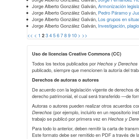
Jorge Alberto González Galván,
Armonización legisl
Jorge Alberto González Galván,
Pedro Páramo y Ju
Jorge Alberto González Galván,
Los grupos en situac
Jorge Alberto González Galván,
Investigación, plag
<<
<
1
2
3
4
5
6
7
8
9
10
>
>>
Uso de licencias Creative Commons (CC)
Todos los textos publicados por
Hechos y Derechos
publicado, siempre que mencionen la autoría del trabaj
Derechos de autoras o autores
De acuerdo con la legislación vigente de derechos d
derecho patrimonial, el cual será transferido —de f
Autoras o autores pueden realizar otros acuerdos cont
Derechos
(por ejemplo, incluirlo en un repositorio in
trabajo se publicó por primera vez en
Hechos y Der
Para todo lo anterior, deben remitir la carta de tran
Este formato debe ser remitido en PDF a través de l