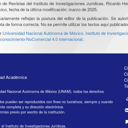
ón de Revistas del Instituto de Investigaciones Jurídicas, Ricardo 
xico, fecha de la última modificación: marzo de 2025.
iamente reflejan la postura del editor de la publicación. Se autoriz
a de forma correcta. No se permite utilizar los textos aquí publicad
r
Universidad Nacional Autónoma de México, Instituto de Investigaci
onocimiento-NoComercial 4.0 Internacional
.
Ci
Ci
idad Académica
C
Te
idad Nacional Autónoma de México (UNAM), todos los derechos
dos pueden ser reproducidos con fines no lucrativos, siempre y cuando
ente completa y su dirección electrónica.
miso previo por escrito de la institución.
el Instituto de Investigaciones Jurídicas.