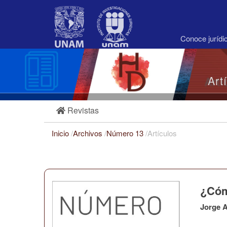
Navegación
principal
Contenido
principal
Conoce juríd
Barra
lateral
Art
Revistas
Inicio
/
Archivos
/
Número 13
/
Artículos
¿Cóm
Jorge A