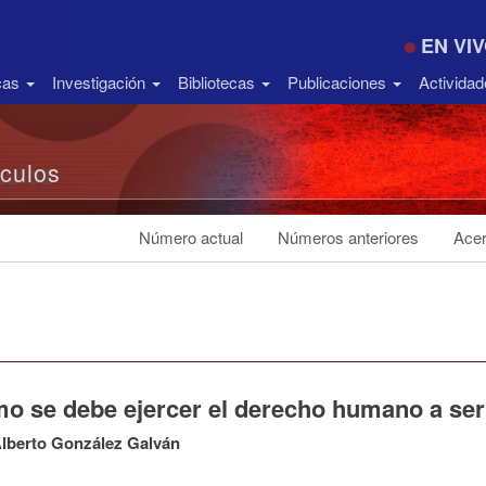
EN VI
icas
Investigación
Bibliotecas
Publicaciones
Activida
ículos
Número actual
Números anteriores
Acer
o se debe ejercer el derecho humano a ser 
lberto González Galván