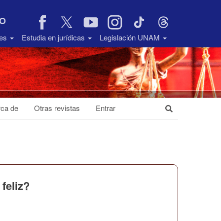
VO
des
Estudia en jurídicas
Legislación UNAM
ca de
Otras revistas
Entrar
feliz?