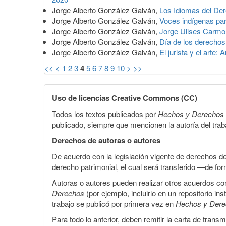
Jorge Alberto González Galván,
Los Idiomas del De
Jorge Alberto González Galván,
Voces indígenas par
Jorge Alberto González Galván,
Jorge Ulises Carmona
Jorge Alberto González Galván,
Día de los derechos 
Jorge Alberto González Galván,
El jurista y el arte
<<
<
1
2
3
4
5
6
7
8
9
10
>
>>
Uso de licencias Creative Commons (CC)
Todos los textos publicados por
Hechos y Derechos
publicado, siempre que mencionen la autoría del trabaj
Derechos de autoras o autores
De acuerdo con la legislación vigente de derechos d
derecho patrimonial, el cual será transferido —de f
Autoras o autores pueden realizar otros acuerdos cont
Derechos
(por ejemplo, incluirlo en un repositorio in
trabajo se publicó por primera vez en
Hechos y Der
Para todo lo anterior, deben remitir la carta de tran