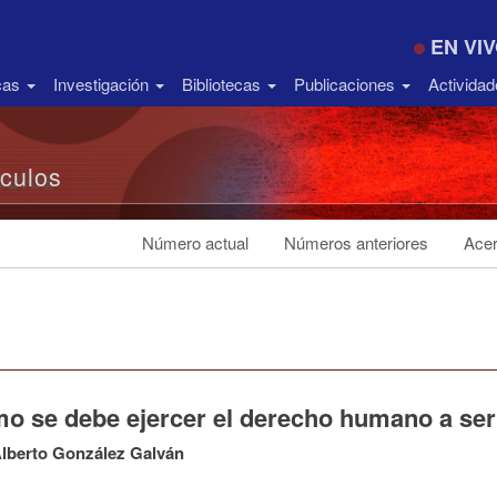
EN VI
icas
Investigación
Bibliotecas
Publicaciones
Activida
ículos
Número actual
Números anteriores
Acer
o se debe ejercer el derecho humano a ser 
lberto González Galván