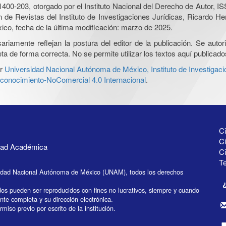
0-203, otorgado por el Instituto Nacional del Derecho de Autor, IS
ón de Revistas del Instituto de Investigaciones Jurídicas, Ricardo 
xico, fecha de la última modificación: marzo de 2025.
iamente reflejan la postura del editor de la publicación. Se autoriz
a de forma correcta. No se permite utilizar los textos aquí publicad
r
Universidad Nacional Autónoma de México, Instituto de Investigaci
onocimiento-NoComercial 4.0 Internacional
.
Ci
Ci
idad Académica
C
Te
idad Nacional Autónoma de México (UNAM), todos los derechos
dos pueden ser reproducidos con fines no lucrativos, siempre y cuando
ente completa y su dirección electrónica.
miso previo por escrito de la institución.