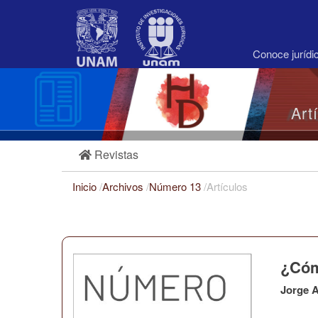
Navegación
principal
Contenido
principal
Conoce juríd
Barra
lateral
Art
Revistas
Inicio
/
Archivos
/
Número 13
/
Artículos
¿Cóm
Jorge A