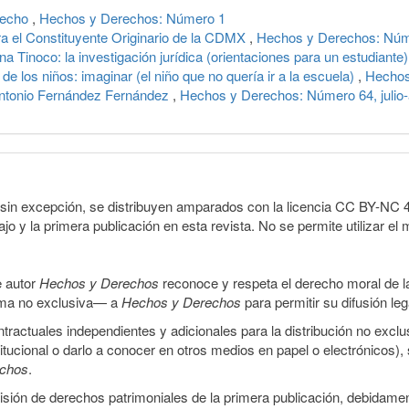
recho
,
Hechos y Derechos: Número 1
a el Constituyente Originario de la CDMX
,
Hechos y Derechos: Núm
 Tinoco: la investigación jurídica (orientaciones para un estudiante
de los niños: imaginar (el niño que no quería ir a la escuela)
,
Hechos
: Antonio Fernández Fernández
,
Hechos y Derechos: Número 64, julio
sin excepción, se distribuyen amparados con la licencia CC BY-NC 4.0 
o y la primera publicación en esta revista. No se permite utilizar el 
e autor
Hechos y Derechos
reconoce y respeta el derecho moral de las
orma no exclusiva— a
Hechos y Derechos
para permitir su difusión le
ractuales independientes y adicionales para la distribución no exclus
stitucional o darlo a conocer en otros medios en papel o electrónicos)
echos
.
smisión de derechos patrimoniales de la primera publicación, debidamen