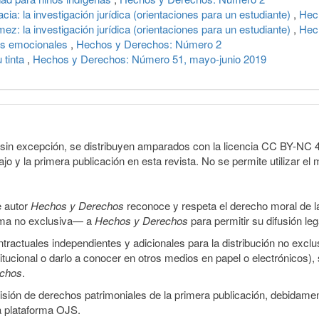
a: la investigación jurídica (orientaciones para un estudiante)
,
Hec
z: la investigación jurídica (orientaciones para un estudiante)
,
Hec
os emocionales
,
Hechos y Derechos: Número 2
 tinta
,
Hechos y Derechos: Número 51, mayo-junio 2019
sin excepción, se distribuyen amparados con la licencia CC BY-NC 4.0 
o y la primera publicación en esta revista. No se permite utilizar el 
e autor
Hechos y Derechos
reconoce y respeta el derecho moral de las
orma no exclusiva— a
Hechos y Derechos
para permitir su difusión le
ractuales independientes y adicionales para la distribución no exclus
stitucional o darlo a conocer en otros medios en papel o electrónicos)
echos
.
smisión de derechos patrimoniales de la primera publicación, debidamen
a plataforma OJS.