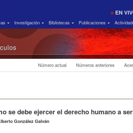
EN VI
icas
Investigación
Bibliotecas
Publicaciones
Activida
ículos
Número actual
Números anteriores
Acer
o se debe ejercer el derecho humano a ser 
lberto González Galván