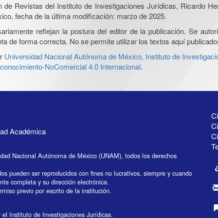
ón de Revistas del Instituto de Investigaciones Jurídicas, Ricardo 
xico, fecha de la última modificación: marzo de 2025.
iamente reflejan la postura del editor de la publicación. Se autoriz
a de forma correcta. No se permite utilizar los textos aquí publicad
r
Universidad Nacional Autónoma de México, Instituto de Investigaci
onocimiento-NoComercial 4.0 Internacional
.
Ci
Ci
idad Académica
C
Te
idad Nacional Autónoma de México (UNAM), todos los derechos
dos pueden ser reproducidos con fines no lucrativos, siempre y cuando
ente completa y su dirección electrónica.
miso previo por escrito de la institución.
el Instituto de Investigaciones Jurídicas.