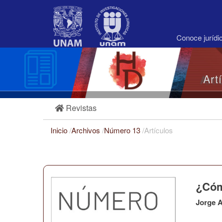
Navegación
principal
Contenido
principal
Conoce juríd
Barra
lateral
Art
Revistas
Inicio
/
Archivos
/
Número 13
/
Artículos
¿Cóm
Jorge A