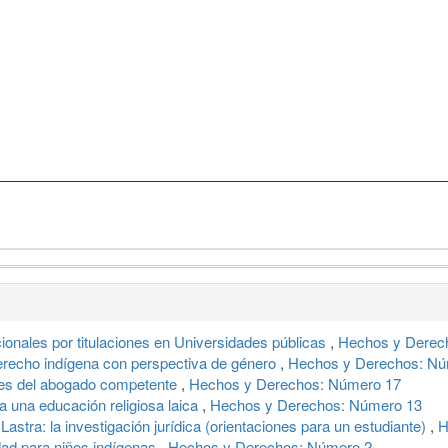
ionales por titulaciones en Universidades públicas
,
Hechos y Derec
erecho indígena con perspectiva de género
,
Hechos y Derechos: Nú
jes del abogado competente
,
Hechos y Derechos: Número 17
 una educación religiosa laica
,
Hechos y Derechos: Número 13
astra: la investigación jurídica (orientaciones para un estudiante)
,
H
dad para niños indígenas
,
Hechos y Derechos: Número 2