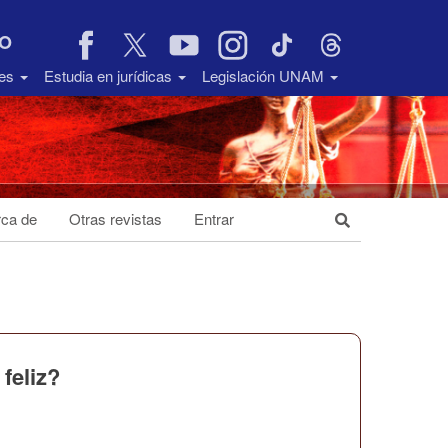
VO
des
Estudia en jurídicas
Legislación UNAM
ca de
Otras revistas
Entrar
feliz?