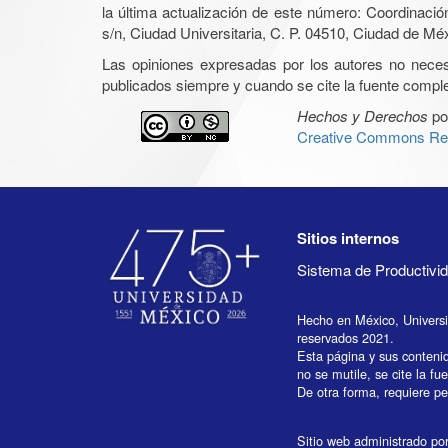
la última actualización de este número: Coordinaci
s/n, Ciudad Universitaria, C. P. 04510, Ciudad de Mé
Las opiniones expresadas por los autores no necesar
publicados siempre y cuando se cite la fuente complet
Hechos y Derechos
po
Creative Commons Rec
Sitios internos
Sistema de Productiv
Hecho en México, Univers
reservados 2021.
Esta página y sus conteni
no se mutile, se cite la fu
De otra forma, requiere per
Sitio web administrado por 