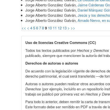
Jorge Alberto González Galván,
Jaime Cárdenas Graci
Jorge Alberto González Galván,
Daniel Márquez Góme
Jorge Alberto González Galván,
Jesús y los derech
Jorge Alberto González Galván,
Amado Nervo, en su
<<
<
4
5
6
7
8
9
10
11
12
13
>
>>
Uso de licencias Creative Commons (CC)
Todos los textos publicados por
Hechos y Derechos
publicado, siempre que mencionen la autoría del trabaj
Derechos de autoras o autores
De acuerdo con la legislación vigente de derechos d
derecho patrimonial, el cual será transferido —de f
Autoras o autores pueden realizar otros acuerdos cont
Derechos
(por ejemplo, incluirlo en un repositorio in
trabajo se publicó por primera vez en
Hechos y Der
Para todo lo anterior, deben remitir la carta de tran
Este formato debe ser remitido en PDF a través de l