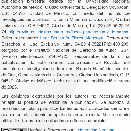
publicación bimestral editada por la Universidad Nacional
Autónoma de México, Ciudad Universitaria, Delegación Coyoacán,
C.P. 04510, Ciudad de México, por medio del Instituto de
Investigaciones Jurídicas, Circuito Mario de la Cueva s/n, Ciudad
Universitaria, C.P. 04510, Ciudad de México, Tel. (52) 55 56 22 74
74,
http://revistas.juridicas.unam.mx/index.php/hechos-y-derechos
.
Editor responsable
Imer Benjamín Flores Mendoza
. Reserva de
Derechos al Uso Exclusivo núm. 04-2014-052217121400-203,
otorgado por el Instituto Nacional del Derecho de Autor, ISSN
(versión electrónica): 2448-4725. Responsable de la última
actualización de este número: Coordinación de Revistas del
Instituto de Investigaciones Jurídicas, Ricardo Hernández Montes
de Oca, Circuito Mario de la Cueva s/n, Ciudad Universitaria, C. P.
04510, Ciudad de México, fecha de la última modificación: marzo
de 2025.
Las opiniones expresadas por los autores no necesariamente
reflejan la postura del editor de la publicación. Se autoriza la
reproducción total o parcial de los textos aquí publicados siempre y
cuando se cite la fuente completa de forma correcta. No se permite
utilizar los textos aquí publicados con fines comerciales.
Hechos y Derechos
por
Universidad Nacional