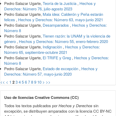
Pedro Salazar Ugarte,
Teoría de la Justicia
,
Hechos y
Derechos: Número 76, julio-agosto 2023
Pedro Salazar Ugarte,
Mala idea: Calderón y Peña estarán
felices
,
Hechos y Derechos: Número 63, mayo-junio 2021
Pedro Salazar Ugarte,
Desamparados
,
Hechos y Derechos:
Número 8
Pedro Salazar Ugarte,
Tienen razón: la UNAM y la violencia de
género
,
Hechos y Derechos: Número 55, enero-febrero 2020
Pedro Salazar Ugarte,
Indignación
,
Hechos y Derechos:
Número 65, septiembre-octubre 2021
Pedro Salazar Ugarte,
El TRIFE y Greg
,
Hechos y Derechos:
Número 8
Pedro Salazar Ugarte,
Estado de excepción
,
Hechos y
Derechos: Número 57, mayo-junio 2020
<<
<
1
2
3
4
5
6
7
8
9
10
>
>>
Uso de licencias Creative Commons (CC)
Todos los textos publicados por
Hechos y Derechos
sin
excepción, se distribuyen amparados con la licencia CC BY-NC