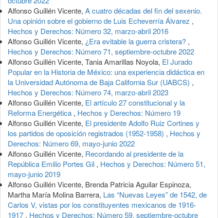
octubre 2022
Alfonso Guillén Vicente,
A cuatro décadas del fin del sexenio.
Una opinión sobre el gobierno de Luis Echeverría Álvarez
,
Hechos y Derechos: Número 32, marzo-abril 2016
Alfonso Guillén Vicente,
¿Era evitable la guerra cristera?
,
Hechos y Derechos: Número 71, septiembre-octubre 2022
Alfonso Guillén Vicente, Tania Amarillas Noyola,
El Jurado
Popular en la Historia de México: una experiencia didáctica en
la Universidad Autónoma de Baja California Sur (UABCS)
,
Hechos y Derechos: Número 74, marzo-abril 2023
Alfonso Guillén Vicente,
El artículo 27 constitucional y la
Reforma Energética
,
Hechos y Derechos: Número 19
Alfonso Guillén Vicente,
El presidente Adolfo Ruiz Cortines y
los partidos de oposición registrados (1952-1958)
,
Hechos y
Derechos: Número 69, mayo-junio 2022
Alfonso Guillén Vicente,
Recordando al presidente de la
República Emilio Portes Gil
,
Hechos y Derechos: Número 51,
mayo-junio 2019
Alfonso Guillén Vicente, Brenda Patricia Aguilar Espinoza,
Martha María Molina Barrera,
Las “Nuevas Leyes” de 1542, de
Carlos V, vistas por los constituyentes mexicanos de 1916-
1917
,
Hechos y Derechos: Número 59, septiembre-octubre