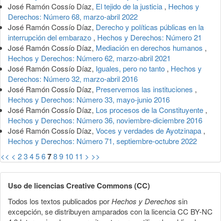
José Ramón Cossío Díaz,
El tejido de la justicia
,
Hechos y
Derechos: Número 68, marzo-abril 2022
José Ramón Cossío Díaz,
Derecho y políticas públicas en la
interrupción del embarazo
,
Hechos y Derechos: Número 21
José Ramón Cossío Díaz,
Mediación en derechos humanos
,
Hechos y Derechos: Número 62, marzo-abril 2021
José Ramón Cossío Díaz,
Iguales, pero no tanto
,
Hechos y
Derechos: Número 32, marzo-abril 2016
José Ramón Cossío Díaz,
Preservemos las instituciones
,
Hechos y Derechos: Número 33, mayo-junio 2016
José Ramón Cossío Díaz,
Los procesos de la Constituyente
,
Hechos y Derechos: Número 36, noviembre-diciembre 2016
José Ramón Cossío Díaz,
Voces y verdades de Ayotzinapa
,
Hechos y Derechos: Número 71, septiembre-octubre 2022
<<
<
2
3
4
5
6
7
8
9
10
11
>
>>
Uso de licencias Creative Commons (CC)
Todos los textos publicados por
Hechos y Derechos
sin
excepción, se distribuyen amparados con la licencia CC BY-NC