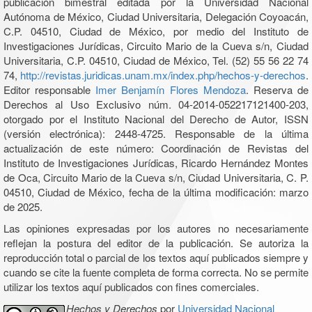
publicación bimestral editada por la Universidad Nacional
Autónoma de México, Ciudad Universitaria, Delegación Coyoacán,
C.P. 04510, Ciudad de México, por medio del Instituto de
Investigaciones Jurídicas, Circuito Mario de la Cueva s/n, Ciudad
Universitaria, C.P. 04510, Ciudad de México, Tel. (52) 55 56 22 74
74,
http://revistas.juridicas.unam.mx/index.php/hechos-y-derechos
.
Editor responsable
Imer Benjamín Flores Mendoza
. Reserva de
Derechos al Uso Exclusivo núm. 04-2014-052217121400-203,
otorgado por el Instituto Nacional del Derecho de Autor, ISSN
(versión electrónica): 2448-4725. Responsable de la última
actualización de este número: Coordinación de Revistas del
Instituto de Investigaciones Jurídicas, Ricardo Hernández Montes
de Oca, Circuito Mario de la Cueva s/n, Ciudad Universitaria, C. P.
04510, Ciudad de México, fecha de la última modificación: marzo
de 2025.
Las opiniones expresadas por los autores no necesariamente
reflejan la postura del editor de la publicación. Se autoriza la
reproducción total o parcial de los textos aquí publicados siempre y
cuando se cite la fuente completa de forma correcta. No se permite
utilizar los textos aquí publicados con fines comerciales.
Hechos y Derechos
por
Universidad Nacional