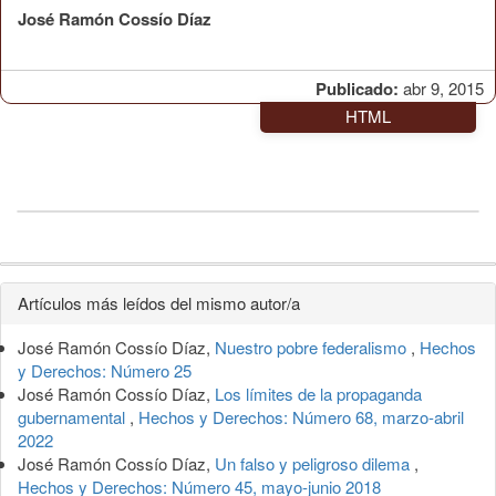
José Ramón Cossío Díaz
Publicado:
abr 9, 2015
HTML
Detalles
Artículos más leídos del mismo autor/a
del
José Ramón Cossío Díaz,
Nuestro pobre federalismo
,
Hechos
artículo
y Derechos: Número 25
José Ramón Cossío Díaz,
Los límites de la propaganda
gubernamental
,
Hechos y Derechos: Número 68, marzo-abril
2022
José Ramón Cossío Díaz,
Un falso y peligroso dilema
,
Hechos y Derechos: Número 45, mayo-junio 2018