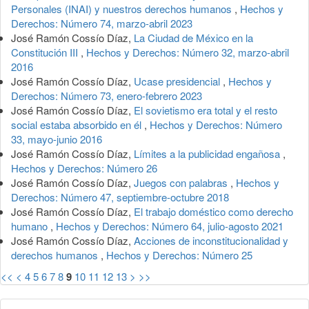
Personales (INAI) y nuestros derechos humanos
,
Hechos y
Derechos: Número 74, marzo-abril 2023
José Ramón Cossío Díaz,
La Ciudad de México en la
Constitución III
,
Hechos y Derechos: Número 32, marzo-abril
2016
José Ramón Cossío Díaz,
Ucase presidencial
,
Hechos y
Derechos: Número 73, enero-febrero 2023
José Ramón Cossío Díaz,
El sovietismo era total y el resto
social estaba absorbido en él
,
Hechos y Derechos: Número
33, mayo-junio 2016
José Ramón Cossío Díaz,
Límites a la publicidad engañosa
,
Hechos y Derechos: Número 26
José Ramón Cossío Díaz,
Juegos con palabras
,
Hechos y
Derechos: Número 47, septiembre-octubre 2018
José Ramón Cossío Díaz,
El trabajo doméstico como derecho
humano
,
Hechos y Derechos: Número 64, julio-agosto 2021
José Ramón Cossío Díaz,
Acciones de inconstitucionalidad y
derechos humanos
,
Hechos y Derechos: Número 25
<<
<
4
5
6
7
8
9
10
11
12
13
>
>>