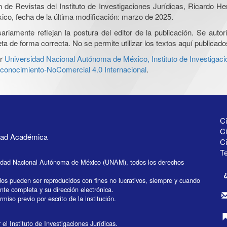
ón de Revistas del Instituto de Investigaciones Jurídicas, Ricardo 
xico, fecha de la última modificación: marzo de 2025.
iamente reflejan la postura del editor de la publicación. Se autoriz
a de forma correcta. No se permite utilizar los textos aquí publicad
r
Universidad Nacional Autónoma de México, Instituto de Investigaci
onocimiento-NoComercial 4.0 Internacional
.
Ci
Ci
idad Académica
C
Te
idad Nacional Autónoma de México (UNAM), todos los derechos
dos pueden ser reproducidos con fines no lucrativos, siempre y cuando
ente completa y su dirección electrónica.
miso previo por escrito de la institución.
el Instituto de Investigaciones Jurídicas.