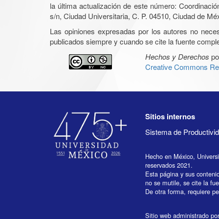
la última actualización de este número: Coordinaci
s/n, Ciudad Universitaria, C. P. 04510, Ciudad de Mé
Las opiniones expresadas por los autores no necesar
publicados siempre y cuando se cite la fuente complet
Hechos y Derechos
po
Creative Commons Rec
Sitios internos
Sistema de Productiv
Hecho en México, Univers
reservados 2021.
Esta página y sus conteni
no se mutile, se cite la fu
De otra forma, requiere per
Sitio web administrado por 