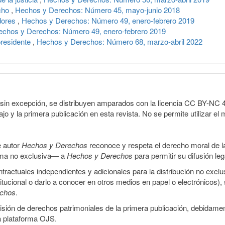
echo
,
Hechos y Derechos: Número 45, mayo-junio 2018
adores
,
Hechos y Derechos: Número 49, enero-febrero 2019
echos y Derechos: Número 49, enero-febrero 2019
presidente
,
Hechos y Derechos: Número 68, marzo-abril 2022
sin excepción, se distribuyen amparados con la licencia CC BY-NC 4.0 
o y la primera publicación en esta revista. No se permite utilizar el 
e autor
Hechos y Derechos
reconoce y respeta el derecho moral de las
orma no exclusiva— a
Hechos y Derechos
para permitir su difusión le
ractuales independientes y adicionales para la distribución no exclus
stitucional o darlo a conocer en otros medios en papel o electrónicos)
echos
.
smisión de derechos patrimoniales de la primera publicación, debidamen
a plataforma OJS.