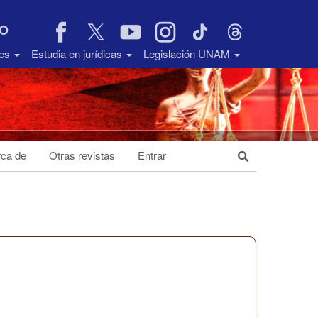
VO
des
Estudia en jurídicas
Legislación UNAM
ca de
Otras revistas
Entrar