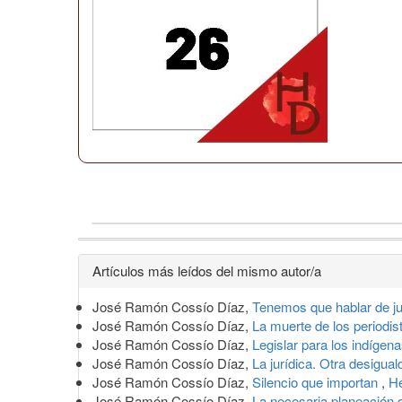
Detalles
Artículos más leídos del mismo autor/a
del
José Ramón Cossío Díaz,
Tenemos que hablar de ju
artículo
José Ramón Cossío Díaz,
La muerte de los periodi
José Ramón Cossío Díaz,
Legislar para los indígen
José Ramón Cossío Díaz,
La jurídica. Otra desigua
José Ramón Cossío Díaz,
Silencio que importan
,
He
José Ramón Cossío Díaz,
La necesaria planeación d