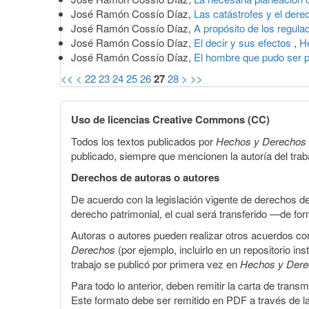
José Ramón Cossío Díaz,
Las catástrofes y el der
José Ramón Cossío Díaz,
A propósito de los regul
José Ramón Cossío Díaz,
El decir y sus efectos
,
H
José Ramón Cossío Díaz,
El hombre que pudo ser 
<<
<
22
23
24
25
26
27
28
>
>>
Uso de licencias Creative Commons (CC)
Todos los textos publicados por
Hechos y Derechos
publicado, siempre que mencionen la autoría del trabaj
Derechos de autoras o autores
De acuerdo con la legislación vigente de derechos d
derecho patrimonial, el cual será transferido —de f
Autoras o autores pueden realizar otros acuerdos cont
Derechos
(por ejemplo, incluirlo en un repositorio in
trabajo se publicó por primera vez en
Hechos y Der
Para todo lo anterior, deben remitir la carta de tran
Este formato debe ser remitido en PDF a través de l