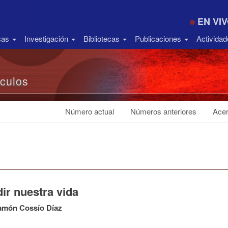
EN VI
icas
Investigación
Bibliotecas
Publicaciones
Activida
ículos
Número actual
Números anteriores
Acer
ir nuestra vida
amón Cossío Díaz