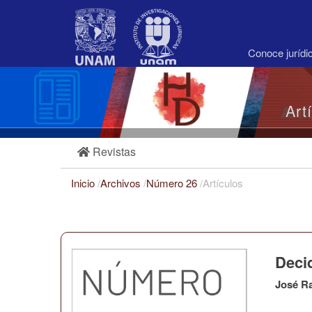
Navegación
principal
Contenido
principal
Conoce juríd
Barra
lateral
Art
Revistas
Inicio
/
Archivos
/
Número 26
/
Artículos
Decid
José R