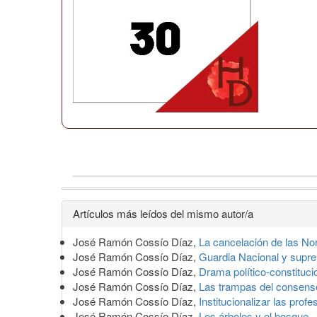
Detalles
Artículos más leídos del mismo autor/a
del
José Ramón Cossío Díaz,
La cancelación de las N
artículo
José Ramón Cossío Díaz,
Guardia Nacional y supre
José Ramón Cossío Díaz,
Drama político-constituci
José Ramón Cossío Díaz,
Las trampas del consen
José Ramón Cossío Díaz,
Institucionalizar las prof
José Ramón Cossío Díaz,
Los árboles y el bosque
,