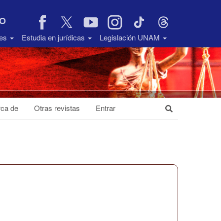
VO
des
Estudia en jurídicas
Legislación UNAM
ca de
Otras revistas
Entrar