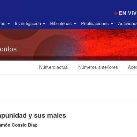
EN VI
icas
Investigación
Bibliotecas
Publicaciones
Activida
ículos
Número actual
Números anteriores
Acer
mpunidad y sus males
amón Cossío Díaz