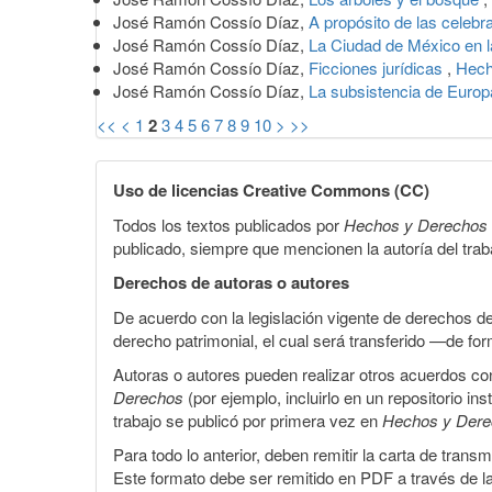
José Ramón Cossío Díaz,
A propósito de las celebr
José Ramón Cossío Díaz,
La Ciudad de México en l
José Ramón Cossío Díaz,
Ficciones jurídicas
,
Hech
José Ramón Cossío Díaz,
La subsistencia de Euro
<<
<
1
2
3
4
5
6
7
8
9
10
>
>>
Uso de licencias Creative Commons (CC)
Todos los textos publicados por
Hechos y Derechos
publicado, siempre que mencionen la autoría del trabaj
Derechos de autoras o autores
De acuerdo con la legislación vigente de derechos d
derecho patrimonial, el cual será transferido —de f
Autoras o autores pueden realizar otros acuerdos cont
Derechos
(por ejemplo, incluirlo en un repositorio in
trabajo se publicó por primera vez en
Hechos y Der
Para todo lo anterior, deben remitir la carta de tran
Este formato debe ser remitido en PDF a través de l