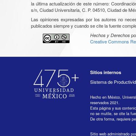
la última actualización de este número: Coordinaci
s/n, Ciudad Universitaria, C. P. 04510, Ciudad de Mé
Las opiniones expresadas por los autores no necesar
publicados siempre y cuando se cite la fuente complet
Hechos y Derechos
po
Creative Commons Rec
Sitios internos
Sistema de Productiv
Hecho en México, Univers
reservados 2021.
Esta página y sus conteni
no se mutile, se cite la fu
De otra forma, requiere per
Sitio web administrado por 