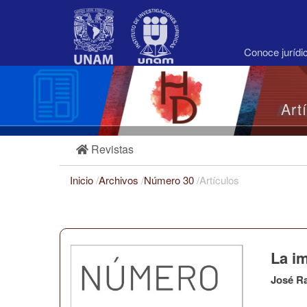
Navegación
principal
Contenido
principal
Conoce juríd
Barra
lateral
Art
Revistas
Inicio
/
Archivos
/
Número 30
/
Artículos
La i
José R