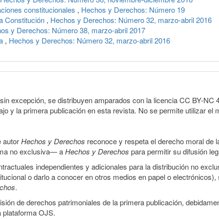
aciones constitucionales
,
Hechos y Derechos: Número 19
a Constitución
,
Hechos y Derechos: Número 32, marzo-abril 2016
os y Derechos: Número 38, marzo-abril 2017
pa
,
Hechos y Derechos: Número 32, marzo-abril 2016
sin excepción, se distribuyen amparados con la licencia CC BY-NC 4.0 
o y la primera publicación en esta revista. No se permite utilizar el 
e autor
Hechos y Derechos
reconoce y respeta el derecho moral de las
orma no exclusiva— a
Hechos y Derechos
para permitir su difusión le
ractuales independientes y adicionales para la distribución no exclus
stitucional o darlo a conocer en otros medios en papel o electrónicos)
echos
.
smisión de derechos patrimoniales de la primera publicación, debidamen
a plataforma OJS.