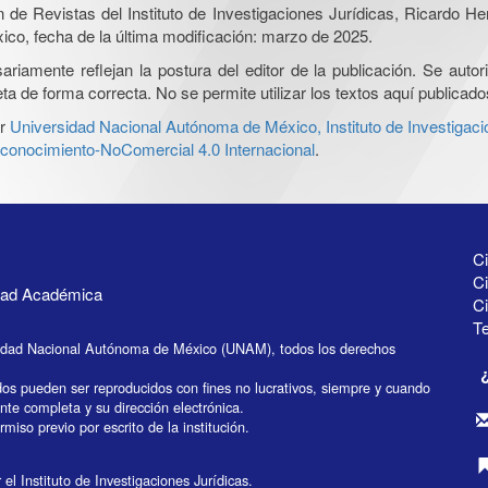
ón de Revistas del Instituto de Investigaciones Jurídicas, Ricardo 
xico, fecha de la última modificación: marzo de 2025.
iamente reflejan la postura del editor de la publicación. Se autoriz
a de forma correcta. No se permite utilizar los textos aquí publicad
r
Universidad Nacional Autónoma de México, Instituto de Investigaci
onocimiento-NoComercial 4.0 Internacional
.
Ci
Ci
idad Académica
C
Te
idad Nacional Autónoma de México (UNAM), todos los derechos
dos pueden ser reproducidos con fines no lucrativos, siempre y cuando
ente completa y su dirección electrónica.
miso previo por escrito de la institución.
el Instituto de Investigaciones Jurídicas.