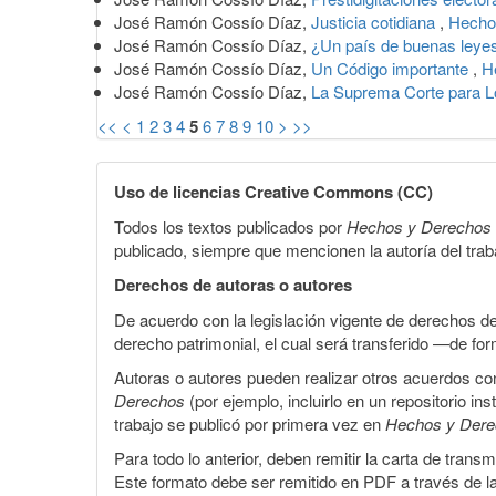
José Ramón Cossío Díaz,
Justicia cotidiana
,
Hecho
José Ramón Cossío Díaz,
¿Un país de buenas ley
José Ramón Cossío Díaz,
Un Código importante
,
H
José Ramón Cossío Díaz,
La Suprema Corte para 
<<
<
1
2
3
4
5
6
7
8
9
10
>
>>
Uso de licencias Creative Commons (CC)
Todos los textos publicados por
Hechos y Derechos
publicado, siempre que mencionen la autoría del trabaj
Derechos de autoras o autores
De acuerdo con la legislación vigente de derechos d
derecho patrimonial, el cual será transferido —de f
Autoras o autores pueden realizar otros acuerdos cont
Derechos
(por ejemplo, incluirlo en un repositorio in
trabajo se publicó por primera vez en
Hechos y Der
Para todo lo anterior, deben remitir la carta de tran
Este formato debe ser remitido en PDF a través de l