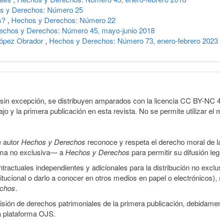
s y Derechos: Número 25
es?
,
Hechos y Derechos: Número 22
echos y Derechos: Número 45, mayo-junio 2018
López Obrador
,
Hechos y Derechos: Número 73, enero-febrero 2023
sin excepción, se distribuyen amparados con la licencia CC BY-NC 4.0 
o y la primera publicación en esta revista. No se permite utilizar el 
e autor
Hechos y Derechos
reconoce y respeta el derecho moral de las
orma no exclusiva— a
Hechos y Derechos
para permitir su difusión le
ractuales independientes y adicionales para la distribución no exclus
stitucional o darlo a conocer en otros medios en papel o electrónicos)
echos
.
smisión de derechos patrimoniales de la primera publicación, debidamen
a plataforma OJS.