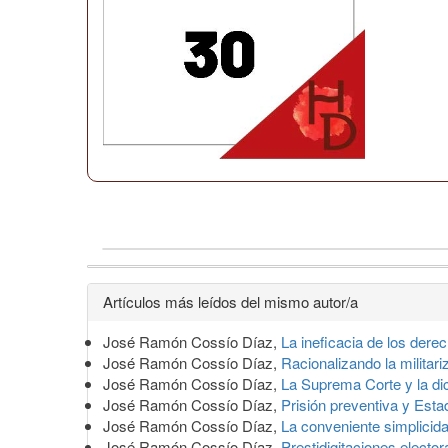
Detalles
Artículos más leídos del mismo autor/a
del
José Ramón Cossío Díaz,
La ineficacia de los dere
artículo
José Ramón Cossío Díaz,
Racionalizando la militar
José Ramón Cossío Díaz,
La Suprema Corte y la di
José Ramón Cossío Díaz,
Prisión preventiva y Est
José Ramón Cossío Díaz,
La conveniente simplicida
José Ramón Cossío Díaz,
Prestidigitaciones electo