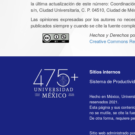
la última actualización de este número: Coordinaci
s/n, Ciudad Universitaria, C. P. 04510, Ciudad de Mé
Las opiniones expresadas por los autores no necesar
publicados siempre y cuando se cite la fuente complet
Hechos y Derechos
po
Creative Commons Rec
Sitios internos
Sistema de Productiv
Hecho en México, Univers
reservados 2021.
Esta página y sus conteni
no se mutile, se cite la fu
De otra forma, requiere per
Sitio web administrado por 