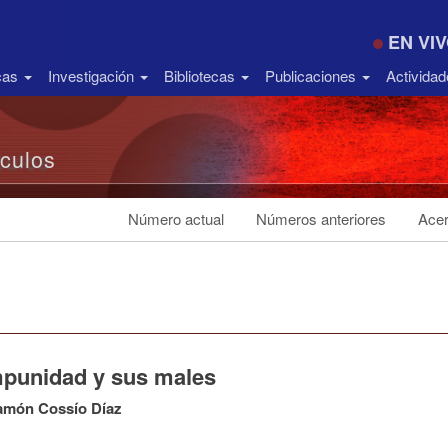
EN VI
icas
Investigación
Bibliotecas
Publicaciones
Activida
ículos
Número actual
Números anteriores
Acer
mpunidad y sus males
amón Cossío Díaz