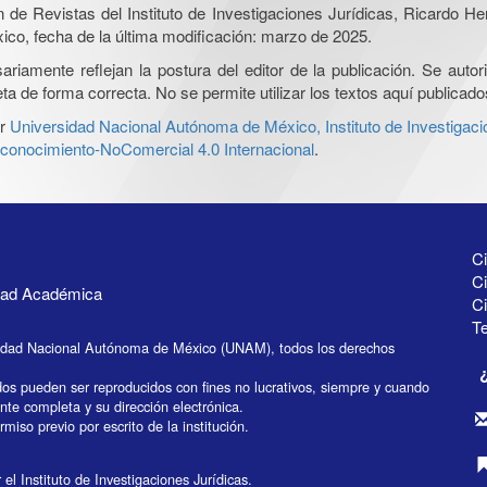
ón de Revistas del Instituto de Investigaciones Jurídicas, Ricardo 
xico, fecha de la última modificación: marzo de 2025.
iamente reflejan la postura del editor de la publicación. Se autoriz
a de forma correcta. No se permite utilizar los textos aquí publicad
r
Universidad Nacional Autónoma de México, Instituto de Investigaci
onocimiento-NoComercial 4.0 Internacional
.
Ci
Ci
idad Académica
C
Te
idad Nacional Autónoma de México (UNAM), todos los derechos
dos pueden ser reproducidos con fines no lucrativos, siempre y cuando
ente completa y su dirección electrónica.
miso previo por escrito de la institución.
el Instituto de Investigaciones Jurídicas.