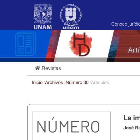
Navegación
principal
Contenido
principal
Conoce juríd
Barra
lateral
Art
Revistas
Inicio
/
Archivos
/
Número 30
/
Artículos
La i
José R