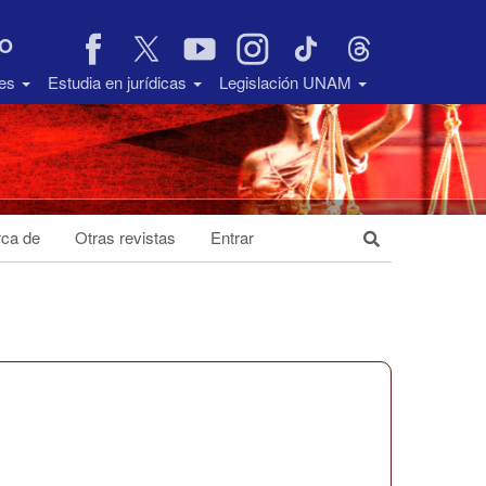
VO
des
Estudia en jurídicas
Legislación UNAM
ca de
Otras revistas
Entrar