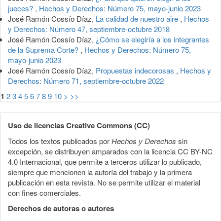
jueces?
,
Hechos y Derechos: Número 75, mayo-junio 2023
José Ramón Cossío Díaz,
La calidad de nuestro aire
,
Hechos
y Derechos: Número 47, septiembre-octubre 2018
José Ramón Cossío Díaz,
¿Cómo se elegiría a los integrantes
de la Suprema Corte?
,
Hechos y Derechos: Número 75,
mayo-junio 2023
José Ramón Cossío Díaz,
Propuestas indecorosas
,
Hechos y
Derechos: Número 71, septiembre-octubre 2022
1
2
3
4
5
6
7
8
9
10
>
>>
Uso de licencias Creative Commons (CC)
Todos los textos publicados por
Hechos y Derechos
sin
excepción, se distribuyen amparados con la licencia CC BY-NC
4.0 Internacional, que permite a terceros utilizar lo publicado,
siempre que mencionen la autoría del trabajo y la primera
publicación en esta revista. No se permite utilizar el material
con fines comerciales.
Derechos de autoras o autores