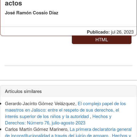
actos
José Ramón Cossío Díaz
Publicado:
jul 26, 2023
HTML
Detalles
Artículos similares
del
Gerardo Jacinto Gómez Velázquez,
El complejo papel de los
artículo
maestros en Jalisco: entre el respeto de sus derechos, el
interés superior de los niños y la autoridad
,
Hechos y
Derechos: Número 76, julio-agosto 2023
Carlos Martín Gómez Marinero,
La primera declaratoria general
de inconstitucionalidad a través del juicio de amparo
,
Hechos y