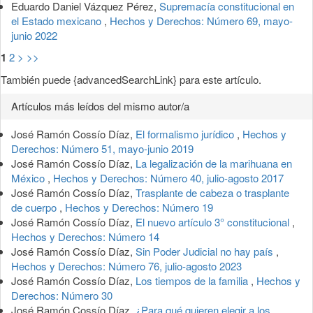
Eduardo Daniel Vázquez Pérez,
Supremacía constitucional en
el Estado mexicano
,
Hechos y Derechos: Número 69, mayo-
junio 2022
1
2
>
>>
También puede {advancedSearchLink} para este artículo.
Artículos más leídos del mismo autor/a
José Ramón Cossío Díaz,
El formalismo jurídico
,
Hechos y
Derechos: Número 51, mayo-junio 2019
José Ramón Cossío Díaz,
La legalización de la marihuana en
México
,
Hechos y Derechos: Número 40, julio-agosto 2017
José Ramón Cossío Díaz,
Trasplante de cabeza o trasplante
de cuerpo
,
Hechos y Derechos: Número 19
José Ramón Cossío Díaz,
El nuevo artículo 3° constitucional
,
Hechos y Derechos: Número 14
José Ramón Cossío Díaz,
Sin Poder Judicial no hay país
,
Hechos y Derechos: Número 76, julio-agosto 2023
José Ramón Cossío Díaz,
Los tiempos de la familia
,
Hechos y
Derechos: Número 30
José Ramón Cossío Díaz,
¿Para qué quieren elegir a los