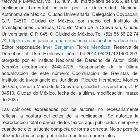
Hechos y Derechos
, vol. 16, núm. 86, marzo-abril de 2025, es una
publicación bimestral editada por la Universidad Nacional
Autónoma de México, Ciudad Universitaria, Delegación Coyoacán,
C.P. 04510, Ciudad de México, por medio del Instituto de
Investigaciones Jurídicas, Circuito Mario de la Cueva s/n, Ciudad
Universitaria, C.P. 04510, Ciudad de México, Tel. (52) 55 56 22 74
74,
http://revistas.juridicas.unam.mx/index.php/hechos-y-derechos
.
Editor responsable
Imer Benjamín Flores Mendoza
. Reserva de
Derechos al Uso Exclusivo núm. 04-2014-052217121400-203,
otorgado por el Instituto Nacional del Derecho de Autor, ISSN
(versión electrónica): 2448-4725. Responsable de la última
actualización de este número: Coordinación de Revistas del
Instituto de Investigaciones Jurídicas, Ricardo Hernández Montes
de Oca, Circuito Mario de la Cueva s/n, Ciudad Universitaria, C. P.
04510, Ciudad de México, fecha de la última modificación: marzo
de 2025.
Las opiniones expresadas por los autores no necesariamente
reflejan la postura del editor de la publicación. Se autoriza la
reproducción total o parcial de los textos aquí publicados siempre y
cuando se cite la fuente completa de forma correcta. No se permite
utilizar los textos aquí publicados con fines comerciales.