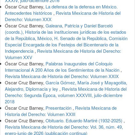
XXXIV, julio-diciembre 2016
Óscar Cruz Barney,
La defensa de la defensa en México.
Antecedentes históricos
,
Revista Mexicana de Historia del
Derecho: Volumen XXX
Óscar Cruz Barney,
Galeana, Patricia y Daniel Barceló
(coords.), Historia de las instituciones jurídicas de los estados
de la República, México, H. Senado de la República, Comisión
Especial Encargada de los Festejos del Bicentenario de la
Independencia
,
Revista Mexicana de Historia del Derecho:
Volumen XXV
Óscar Cruz Barney,
Palabras Inaugurales del Coloquio
Internacional A 200 Años de los Sentimientos de la Nación
,
Revista Mexicana de Historia del Derecho: Volumen XXIX
Oscar Cruz Barney,
García Gómez, María José y Mayagoitia,
Alejandro, Diplomacia y ley
,
Revista Mexicana de Historia del
Derecho: Segunda Época, volumen XXXVIII, julio-diciembre
2018
Óscar Cruz Barney,
Presentación
,
Revista Mexicana de
Historia del Derecho: Volumen XXIII
Oscar Cruz Barney,
Obituario. Eduardo Martiré (1932-2025)
,
Revista Mexicana de Historia del Derecho: Vol. 36, núm. 49,
enero-junio de 2026 (publicación continua)