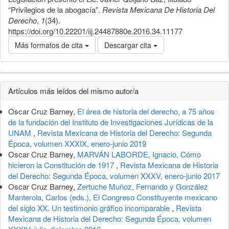
“Privilegios de la abogacía”.
Revista Mexicana De Historia Del
Derecho
,
1
(34).
https://doi.org/10.22201/iij.24487880e.2016.34.11177
Más formatos de cita
Descargar cita
Detalles
Artículos más leídos del mismo autor/a
del
Oscar Cruz Barney,
El área de historia del derecho, a 75 años
artículo
de la fundación del Instituto de Investigaciones Jurídicas de la
UNAM
,
Revista Mexicana de Historia del Derecho: Segunda
Época, volumen XXXIX, enero-junio 2019
Oscar Cruz Barney,
MARVÁN LABORDE, Ignacio, Cómo
hicieron la Constitución de 1917
,
Revista Mexicana de Historia
del Derecho: Segunda Época, volumen XXXV, enero-junio 2017
Oscar Cruz Barney,
Zertuche Muñoz, Fernando y González
Manterola, Carlos (eds.), El Congreso Constituyente mexicano
del siglo XX. Un testimonio gráfico incomparable
,
Revista
Mexicana de Historia del Derecho: Segunda Época, volumen