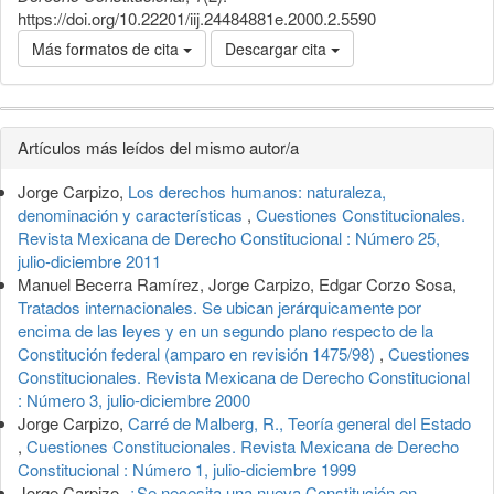
https://doi.org/10.22201/iij.24484881e.2000.2.5590
Más formatos de cita
Descargar cita
Detalles
Artículos más leídos del mismo autor/a
del
Jorge Carpizo,
Los derechos humanos: naturaleza,
artículo
denominación y características
,
Cuestiones Constitucionales.
Revista Mexicana de Derecho Constitucional : Número 25,
julio-diciembre 2011
Manuel Becerra Ramírez, Jorge Carpizo, Edgar Corzo Sosa,
Tratados internacionales. Se ubican jerárquicamente por
encima de las leyes y en un segundo plano respecto de la
Constitución federal (amparo en revisión 1475/98)
,
Cuestiones
Constitucionales. Revista Mexicana de Derecho Constitucional
: Número 3, julio-diciembre 2000
Jorge Carpizo,
Carré de Malberg, R., Teoría general del Estado
,
Cuestiones Constitucionales. Revista Mexicana de Derecho
Constitucional : Número 1, julio-diciembre 1999
Jorge Carpizo,
¿Se necesita una nueva Constitución en