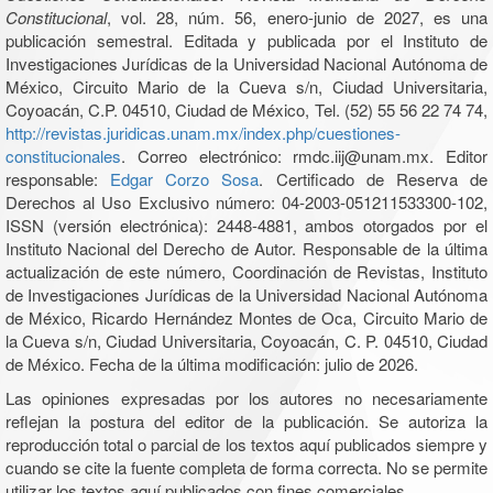
Constitucional
, vol. 28, núm. 56, enero-junio de 2027, es una
publicación semestral. Editada y publicada por el Instituto de
Investigaciones Jurídicas de la Universidad Nacional Autónoma de
México, Circuito Mario de la Cueva s/n, Ciudad Universitaria,
Coyoacán, C.P. 04510, Ciudad de México, Tel. (52) 55 56 22 74 74,
http://revistas.juridicas.unam.mx/index.php/cuestiones-
constitucionales
. Correo electrónico: rmdc.iij@unam.mx. Editor
responsable:
Edgar Corzo Sosa
. Certificado de Reserva de
Derechos al Uso Exclusivo número: 04-2003-051211533300-102,
ISSN (versión electrónica): 2448-4881, ambos otorgados por el
Instituto Nacional del Derecho de Autor. Responsable de la última
actualización de este número, Coordinación de Revistas, Instituto
de Investigaciones Jurídicas de la Universidad Nacional Autónoma
de México, Ricardo Hernández Montes de Oca, Circuito Mario de
la Cueva s/n, Ciudad Universitaria, Coyoacán, C. P. 04510, Ciudad
de México. Fecha de la última modificación: julio de 2026.
Las opiniones expresadas por los autores no necesariamente
reflejan la postura del editor de la publicación. Se autoriza la
reproducción total o parcial de los textos aquí publicados siempre y
cuando se cite la fuente completa de forma correcta. No se permite
utilizar los textos aquí publicados con fines comerciales.