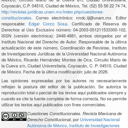
Coyoacán, C.P. 04510, Ciudad de México, Tel. (52) 55 56 22 74 74,
http://revistas.juridicas.unam.mx/index.php/cuestiones-
constitucionales
. Correo electrónico: rmdc.iij@unam.mx. Editor
responsable:
Edgar Corzo Sosa
. Certificado de Reserva de
Derechos al Uso Exclusivo número: 04-2003-051211533300-102,
ISSN (versión electrónica): 2448-4881, ambos otorgados por el
Instituto Nacional del Derecho de Autor. Responsable de la última
actualización de este número, Coordinación de Revistas, Instituto
de Investigaciones Jurídicas de la Universidad Nacional Autónoma
de México, Ricardo Hernández Montes de Oca, Circuito Mario de
la Cueva s/n, Ciudad Universitaria, Coyoacán, C. P. 04510, Ciudad
de México. Fecha de la última modificación: julio de 2026.
Las opiniones expresadas por los autores no necesariamente
reflejan la postura del editor de la publicación. Se autoriza la
reproducción total o parcial de los textos aquí publicados siempre y
cuando se cite la fuente completa de forma correcta. No se permite
utilizar los textos aquí publicados con fines comerciales.
Cuestiones Constitucionales. Revista Mexicana de
Derecho Constitucional
, por
Universidad Nacional
Autónoma de México, Instituto de Investigaciones