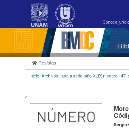
Navegación
principal
Contenido
principal
Conoce juríd
Barra
lateral
Bib
Revistas
Inicio
/
Archivos
/
nueva serie, año XLIX número 147,
More
Códi
Sergio 