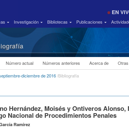
EN VI
icas
Investigación
Bibliotecas
Publicaciones
Activida
liografía
Número actual
Números anteriores
Acerca de
Otras
 septiembre-diciembre de 2016
/
Bibliografía
no Hernández, Moisés y Ontiveros Alonso, M
go Nacional de Procedimientos Penales
García Ramírez