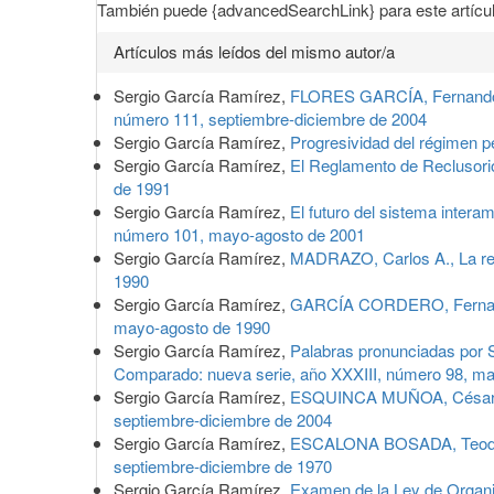
También puede {advancedSearchLink} para este artícul
Artículos más leídos del mismo autor/a
Sergio García Ramírez,
FLORES GARCÍA, Fernando, T
número 111, septiembre-diciembre de 2004
Sergio García Ramírez,
Progresividad del régimen p
Sergio García Ramírez,
El Reglamento de Reclusorio
de 1991
Sergio García Ramírez,
El futuro del sistema inter
número 101, mayo-agosto de 2001
Sergio García Ramírez,
MADRAZO, Carlos A., La re
1990
Sergio García Ramírez,
GARCÍA CORDERO, Fernand
mayo-agosto de 1990
Sergio García Ramírez,
Palabras pronunciadas por Se
Comparado: nueva serie, año XXXIII, número 98, m
Sergio García Ramírez,
ESQUINCA MUÑOA, César, L
septiembre-diciembre de 2004
Sergio García Ramírez,
ESCALONA BOSADA, Teodoro,
septiembre-diciembre de 1970
Sergio García Ramírez,
Examen de la Ley de Organi