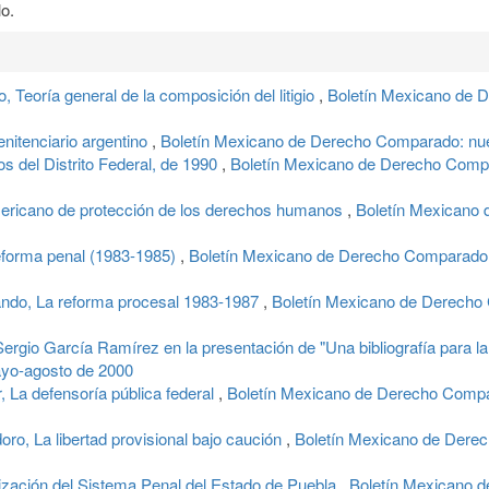
o.
eoría general de la composición del litigio
,
Boletín Mexicano de 
enitenciario argentino
,
Boletín Mexicano de Derecho Comparado: nueva
s del Distrito Federal, de 1990
,
Boletín Mexicano de Derecho Compar
americano de protección de los derechos humanos
,
Boletín Mexicano 
forma penal (1983-1985)
,
Boletín Mexicano de Derecho Comparado: 
o, La reforma procesal 1983-1987
,
Boletín Mexicano de Derecho 
rgio García Ramírez en la presentación de "Una bibliografía para la 
ayo-agosto de 2000
a defensoría pública federal
,
Boletín Mexicano de Derecho Compa
 La libertad provisional bajo caución
,
Boletín Mexicano de Derec
zación del Sistema Penal del Estado de Puebla
,
Boletín Mexicano d