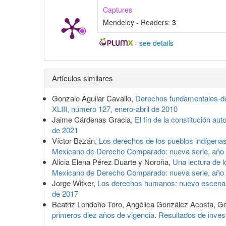
Captures
Mendeley - Readers:
3
-
see details
Detalles
Artículos similares
del
Gonzalo Aguilar Cavallo,
Derechos fundamentales-de
artículo
XLIII, número 127, enero-abril de 2010
Jaime Cárdenas Gracia,
El fin de la constitución aut
de 2021
Víctor Bazán,
Los derechos de los pueblos indígenas
Mexicano de Derecho Comparado: nueva serie, año 
Alicia Elena Pérez Duarte y Noroña,
Una lectura de 
Mexicano de Derecho Comparado: nueva serie, año
Jorge Witker,
Los derechos humanos: nuevo escenario
de 2017
Beatriz Londoño Toro, Angélica González Acosta, G
primeros diez años de vigencia. Resultados de inves