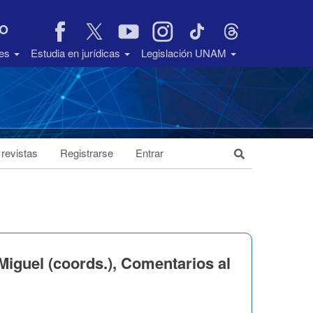
VO
des
Estudia en jurídicas
Legislación UNAM
 revistas
Registrarse
Entrar
iguel (coords.), Comentarios al