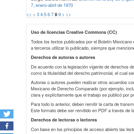
7, enero-abril de 1970
<<
<
3
4
5
6
7
8
9
>
>>
Uso de licencias Creative Commons (CC)
Todos los textos publicados por el Boletín Mexican
a terceros utilizar lo publicado, siempre que mencione
Derechos de autoras o autores
De acuerdo con la legislación vigente de derechos d
como la titularidad del derecho patrimonial, el cual s
Autoras o autores pueden realizar otros acuerdos cont
Mexicano de Derecho Comparado (por ejemplo, incluirl
clara y explícitamente que el trabajo se publicó por p
Para todo lo anterior, deben remitir la carta de tran
Este formato debe ser remitido en PDF a través de l
Derechos de lectoras o lectores
Con base en los principios de acceso abierto las lecto