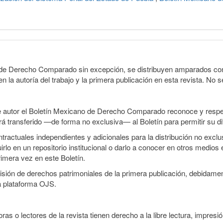
o de Derecho Comparado sin excepción, se distribuyen amparados con 
n la autoría del trabajo y la primera publicación en esta revista. No se
e autor el Boletín Mexicano de Derecho Comparado reconoce y respet
erá transferido —de forma no exclusiva— al Boletín para permitir su di
ractuales independientes y adicionales para la distribución no exclusi
o en un repositorio institucional o darlo a conocer en otros medios 
rimera vez en este Boletín.
smisión de derechos patrimoniales de la primera publicación, debidamen
a plataforma OJS.
ras o lectores de la revista tienen derecho a la libre lectura, impresió