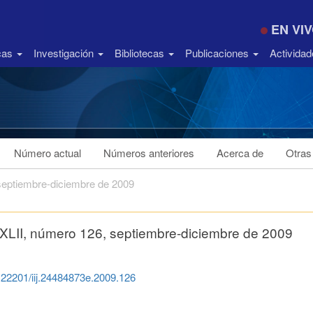
EN VI
icas
Investigación
Bibliotecas
Publicaciones
Activida
Número actual
Números anteriores
Acerca de
Otras
 septiembre-diciembre de 2009
 XLII, número 126, septiembre-diciembre de 2009
0.22201/iij.24484873e.2009.126