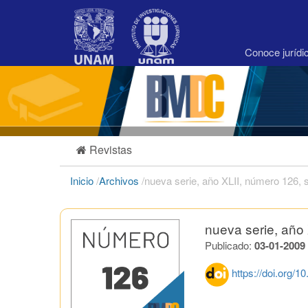
Navegación
principal
Contenido
principal
Conoce juríd
Barra
lateral
Revistas
Inicio
/
Archivos
/
nueva serie, año XLII, número 126,
nueva serie, año
Publicado:
03-01-2009
https://doi.org/1