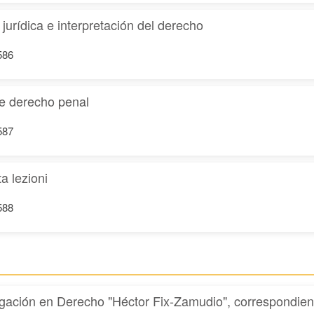
urídica e interpretación del derecho
586
de derecho penal
587
a lezioni
588
tigación en Derecho "Héctor Fix-Zamudio", correspondie