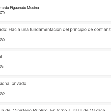
erardo Figueredo Medina
579
ado: Hacia una fundamentación del principio de confian
580
l
581
cional privado
582
ía del Ministerio Público. En torno al caso de Oaxaca