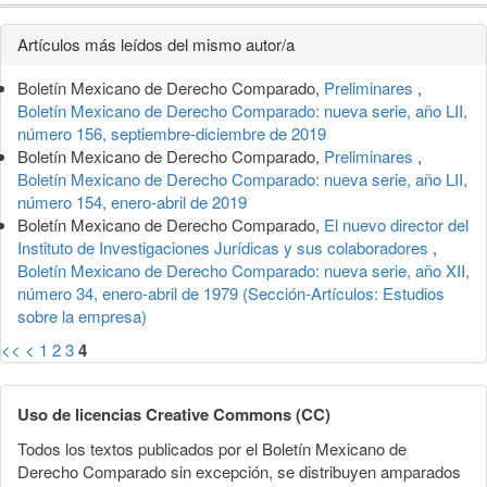
Detalles
Artículos más leídos del mismo autor/a
del
Boletín Mexicano de Derecho Comparado,
Preliminares
,
artículo
Boletín Mexicano de Derecho Comparado: nueva serie, año LII,
número 156, septiembre-diciembre de 2019
Boletín Mexicano de Derecho Comparado,
Preliminares
,
Boletín Mexicano de Derecho Comparado: nueva serie, año LII,
número 154, enero-abril de 2019
Boletín Mexicano de Derecho Comparado,
El nuevo director del
Instituto de Investigaciones Jurídicas y sus colaboradores
,
Boletín Mexicano de Derecho Comparado: nueva serie, año XII,
número 34, enero-abril de 1979 (Sección-Artículos: Estudios
sobre la empresa)
<<
<
1
2
3
4
Uso de licencias Creative Commons (CC)
Todos los textos publicados por el Boletín Mexicano de
Derecho Comparado sin excepción, se distribuyen amparados