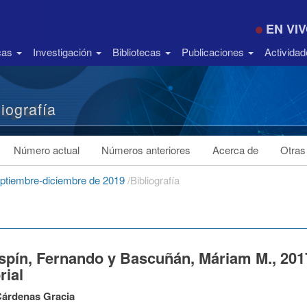
EN VI
icas
Investigación
Bibliotecas
Publicaciones
Activida
liografía
Número actual
Números anteriores
Acerca de
Otras
septiembre-diciembre de 2019
/
Bibliografía
espín, Fernando y Bascuñán, Máriam M., 201
rial
Cárdenas Gracia