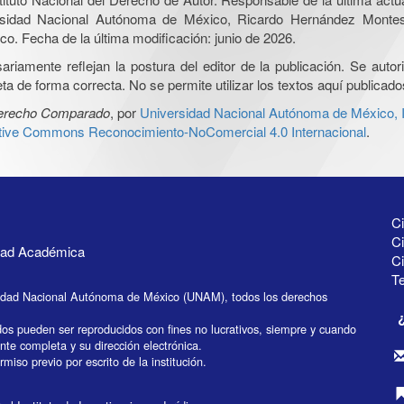
iversidad Nacional Autónoma de México, Ricardo Hernández Monte
o. Fecha de la última modificación: junio de 2026.
iamente reflejan la postura del editor de la publicación. Se autoriz
a de forma correcta. No se permite utilizar los textos aquí publicad
Derecho Comparado
, por
Universidad Nacional Autónoma de México, In
ative Commons Reconocimiento-NoComercial 4.0 Internacional
.
Ci
Ci
idad Académica
C
Te
idad Nacional Autónoma de México (UNAM), todos los derechos
dos pueden ser reproducidos con fines no lucrativos, siempre y cuando
ente completa y su dirección electrónica.
miso previo por escrito de la institución.