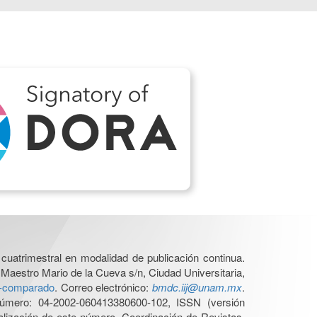
cuatrimestral en modalidad de publicación continua.
 Maestro Mario de la Cueva s/n, Ciudad Universitaria,
ho-comparado
. Correo electrónico:
bmdc.iij@unam.mx
.
úmero: 04-2002-060413380600-102, ISSN (versión
ualización de este número, Coordinación de Revistas,