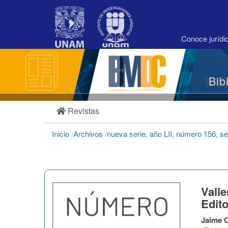
Navegación
principal
Contenido
principal
Conoce juríd
Barra
lateral
Bib
Revistas
Inicio
/
Archivos
/
nueva serie, año LII, número 156, 
Vall
Edito
Jaime 