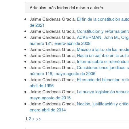
Detalles
Artículos más leídos del mismo autor/a
del
Jaime Cárdenas Gracia,
El fin de la constitución aut
artículo
de 2021
Jaime Cárdenas Gracia,
Constitución y reforma petr
Jaime Cárdenas Gracia,
ACKERMAN, John M., Orga
número 121, enero-abril de 2008
Jaime Cárdenas Gracia,
México a la luz de los mod
Jaime Cárdenas Gracia,
Hacia un cambio en la cultu
Jaime Cárdenas Gracia,
Informe sobre el referéndu
Jaime Cárdenas Gracia,
Consideraciones jurídicas
número 116, mayo-agosto de 2006
Jaime Cárdenas Gracia,
El estado del bienestar: re
abril de 1996
Jaime Cárdenas Gracia,
La nueva legislación secun
mayo-agosto de 2015
Jaime Cárdenas Gracia,
Noción, justificación y críti
enero-abril de 2014
1
2
>
>>