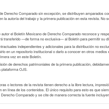
o de Derecho Comparado sin excepción, se distribuyen amparados con 
n la autoría del trabajo y la primera publicación en esta revista. No se
e autor el Boletín Mexicano de Derecho Comparado reconoce y respet
erá transferido —de forma no exclusiva— al Boletín para permitir su di
ractuales independientes y adicionales para la distribución no exclusi
o en un repositorio institucional o darlo a conocer en otros medios 
rimera vez en este Boletín.
smisión de derechos patrimoniales de la primera publicación, debidamen
a plataforma OJS.
ras o lectores de la revista tienen derecho a la libre lectura, impresió
 en línea de los contenidos. El único requisito para esto es que siem
e Derecho Comparado y se cite de manera correcta la fuente incluye