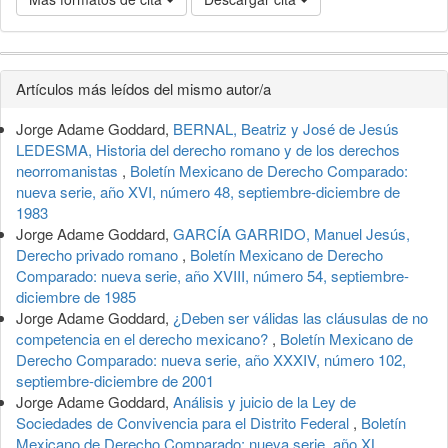
Detalles
Artículos más leídos del mismo autor/a
del
Jorge Adame Goddard,
BERNAL, Beatriz y José de Jesús
artículo
LEDESMA, Historia del derecho romano y de los derechos
neorromanistas
,
Boletín Mexicano de Derecho Comparado:
nueva serie, año XVI, número 48, septiembre-diciembre de
1983
Jorge Adame Goddard,
GARCÍA GARRIDO, Manuel Jesús,
Derecho privado romano
,
Boletín Mexicano de Derecho
Comparado: nueva serie, año XVIII, número 54, septiembre-
diciembre de 1985
Jorge Adame Goddard,
¿Deben ser válidas las cláusulas de no
competencia en el derecho mexicano?
,
Boletín Mexicano de
Derecho Comparado: nueva serie, año XXXIV, número 102,
septiembre-diciembre de 2001
Jorge Adame Goddard,
Análisis y juicio de la Ley de
Sociedades de Convivencia para el Distrito Federal
,
Boletín
Mexicano de Derecho Comparado: nueva serie, año XL,