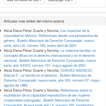
Detalles
Artículos más leídos del mismo autor/a
del
Alicia Elena Pérez Duarte y Noroña,
Los impactos de la
artículo
impunidad en México. Reflexiones desde una perspectiva de
género
,
Boletín Mexicano de Derecho Comparado: nueva
serie, año LIV, número 160, enero-abril de 2021
Alicia Elena Pérez Duarte y Noroña,
La violencia familiar, un
concepto difuso en el derecho internacional y en el derecho
nacional
,
Boletín Mexicano de Derecho Comparado: nueva
serie, año XXXIV, número 101, mayo-agosto de 2001
Alicia Elena Pérez Duarte y Noroña,
CHÁVEZ ASENCIO,
Manuel F., La familia en el derecho
,
Boletín Mexicano de
Derecho Comparado: nueva serie, año XIX, número 57, mayo-
agosto de 1986
Alicia Elena Pérez Duarte y Noroña,
Reflexiones sobre la
explotación de la capacidad reproductiva de las mujeres
(maternidad subrogada)
,
Boletín Mexicano de Derecho
Comparado: Nueva serie año LV, número 165, septiembre-