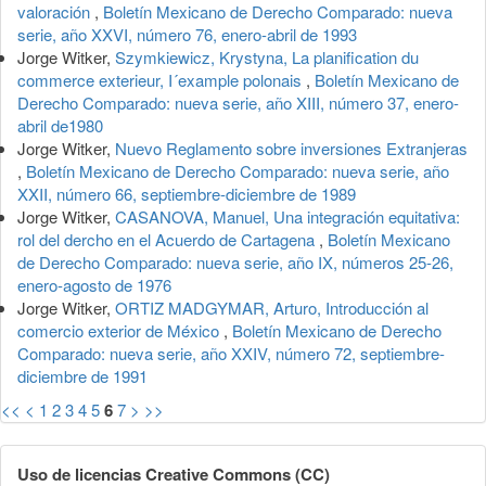
valoración
,
Boletín Mexicano de Derecho Comparado: nueva
serie, año XXVI, número 76, enero-abril de 1993
Jorge Witker,
Szymkiewicz, Krystyna, La planification du
commerce exterieur, I´example polonais
,
Boletín Mexicano de
Derecho Comparado: nueva serie, año XIII, número 37, enero-
abril de1980
Jorge Witker,
Nuevo Reglamento sobre inversiones Extranjeras
,
Boletín Mexicano de Derecho Comparado: nueva serie, año
XXII, número 66, septiembre-diciembre de 1989
Jorge Witker,
CASANOVA, Manuel, Una integración equitativa:
rol del dercho en el Acuerdo de Cartagena
,
Boletín Mexicano
de Derecho Comparado: nueva serie, año IX, números 25-26,
enero-agosto de 1976
Jorge Witker,
ORTIZ MADGYMAR, Arturo, Introducción al
comercio exterior de México
,
Boletín Mexicano de Derecho
Comparado: nueva serie, año XXIV, número 72, septiembre-
diciembre de 1991
<<
<
1
2
3
4
5
6
7
>
>>
Uso de licencias Creative Commons (CC)