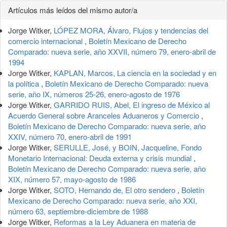
Detalles
Artículos más leídos del mismo autor/a
del
Jorge Witker,
LÓPEZ MORA, Álvaro, Flujos y tendencias del
artículo
comercio internacional
,
Boletín Mexicano de Derecho
Comparado: nueva serie, año XXVII, número 79, enero-abril de
1994
Jorge Witker,
KAPLAN, Marcos, La ciencia en la sociedad y en
la política
,
Boletín Mexicano de Derecho Comparado: nueva
serie, año IX, números 25-26, enero-agosto de 1976
Jorge Witker,
GARRIDO RUIS, Abel, El ingreso de México al
Acuerdo General sobre Aranceles Aduaneros y Comercio
,
Boletín Mexicano de Derecho Comparado: nueva serie, año
XXIV, número 70, enero-abril de 1991
Jorge Witker,
SERULLE, José, y BOIN, Jacqueline, Fondo
Monetario Internacional: Deuda externa y crisis mundial
,
Boletín Mexicano de Derecho Comparado: nueva serie, año
XIX, número 57, mayo-agosto de 1986
Jorge Witker,
SOTO, Hernando de, El otro sendero
,
Boletín
Mexicano de Derecho Comparado: nueva serie, año XXI,
número 63, septiembre-diciembre de 1988
Jorge Witker,
Reformas a la Ley Aduanera en materia de