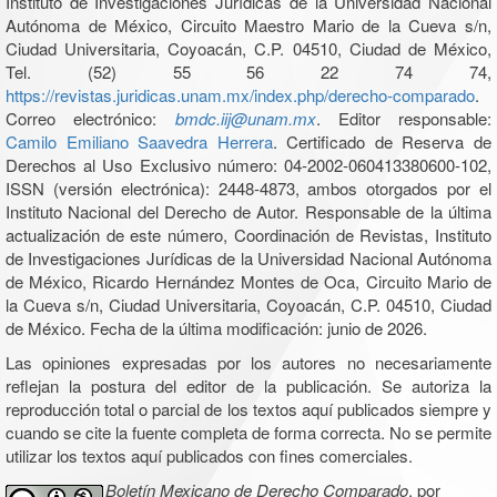
Instituto de Investigaciones Jurídicas de la Universidad Nacional
Autónoma de México, Circuito Maestro Mario de la Cueva s/n,
Ciudad Universitaria, Coyoacán, C.P. 04510, Ciudad de México,
Tel. (52) 55 56 22 74 74,
https://revistas.juridicas.unam.mx/index.php/derecho-comparado
.
Correo electrónico:
bmdc.iij@unam.mx
. Editor responsable:
Camilo Emiliano Saavedra Herrera
. Certificado de Reserva de
Derechos al Uso Exclusivo número: 04-2002-060413380600-102,
ISSN (versión electrónica): 2448-4873, ambos otorgados por el
Instituto Nacional del Derecho de Autor. Responsable de la última
actualización de este número, Coordinación de Revistas, Instituto
de Investigaciones Jurídicas de la Universidad Nacional Autónoma
de México, Ricardo Hernández Montes de Oca, Circuito Mario de
la Cueva s/n, Ciudad Universitaria, Coyoacán, C.P. 04510, Ciudad
de México. Fecha de la última modificación: junio de 2026.
Las opiniones expresadas por los autores no necesariamente
reflejan la postura del editor de la publicación. Se autoriza la
reproducción total o parcial de los textos aquí publicados siempre y
cuando se cite la fuente completa de forma correcta. No se permite
utilizar los textos aquí publicados con fines comerciales.
Boletín Mexicano de Derecho Comparado
, por