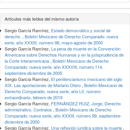
Detalles
Artículos más leídos del mismo autor/a
del
Sergio García Ramírez,
Estado democrático y social de
artículo
derecho.
,
Boletín Mexicano de Derecho Comparado: nueva
serie, año XXXIII, número 98, mayo-agosto de 2000
Sergio García Ramírez,
La pena de muerte en la Convención
Americana sobre Derechos Humanos y en la jurisprudencia de
la Corte Interamericana
,
Boletín Mexicano de Derecho
Comparado: nueva serie, año XXXVIII, número 114,
septiembre-diciembre de 2005
Sergio García Ramírez,
El penitenciarismo mexicano del siglo
XIX. Las aportaciones de Mariano Otero
,
Boletín Mexicano de
Derecho Comparado: nueva serie, año LII, número
extraordinario, febrero de 2019
Sergio García Ramírez,
FERNÁNDEZ RUIZ, Jorge, Derecho
administrativo. Contratos
,
Boletín Mexicano de Derecho
Comparado: nueva serie, año XXXIII, número 99, septiembre-
diciembre de 2000
Sergio García Ramírez,
Una reflexión jurídica sobre la muerte
,