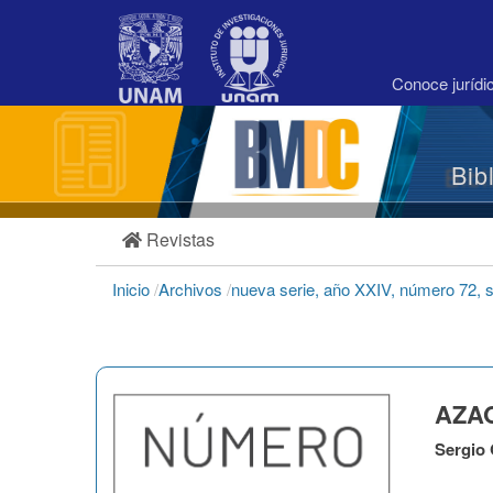
Navegación
principal
Contenido
principal
Conoce juríd
Barra
lateral
Bib
Revistas
Inicio
/
Archivos
/
nueva serie, año XXIV, número 72, 
AZAO
Sergio 