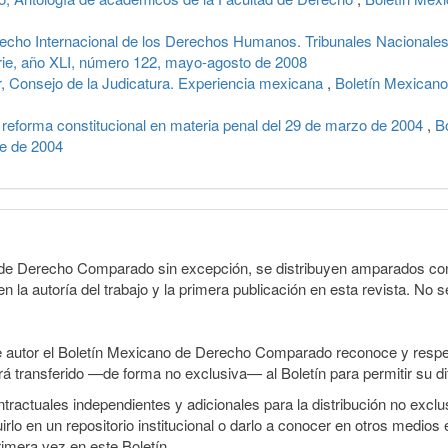
erecho Internacional de los Derechos Humanos. Tribunales Naciona
ie, año XLI, número 122, mayo-agosto de 2008
onsejo de la Judicatura. Experiencia mexicana
,
Boletín Mexicano
e reforma constitucional en materia penal del 29 de marzo de 2004
,
B
re de 2004
o de Derecho Comparado sin excepción, se distribuyen amparados con 
n la autoría del trabajo y la primera publicación en esta revista. No se
e autor el Boletín Mexicano de Derecho Comparado reconoce y respet
erá transferido —de forma no exclusiva— al Boletín para permitir su di
ractuales independientes y adicionales para la distribución no exclusi
o en un repositorio institucional o darlo a conocer en otros medios 
rimera vez en este Boletín.