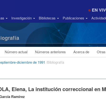
EN VI
icas
Investigación
Bibliotecas
Publicaciones
Activida
liografía
Número actual
Números anteriores
Acerca de
Otras
septiembre-diciembre de 1991
/
Bibliografía
LA, Elena, La institución correccional en 
García Ramírez