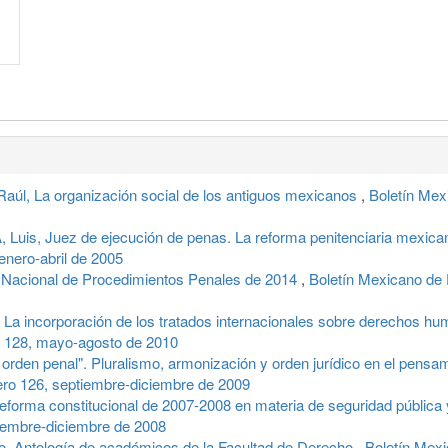
, La organización social de los antiguos mexicanos
,
Boletín Mex
s, Juez de ejecución de penas. La reforma penitenciaria mexican
nero-abril de 2005
 Nacional de Procedimientos Penales de 2014
,
Boletín Mexicano de
, La incorporación de los tratados internacionales sobre derechos
o 128, mayo-agosto de 2010
orden penal". Pluralismo, armonización y orden jurídico en el pensa
ro 126, septiembre-diciembre de 2009
reforma constitucional de 2007-2008 en materia de seguridad pública 
iembre-diciembre de 2008
o, Antología de académicos de la Facultad de Derecho
,
Boletín Mex