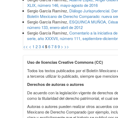
XLIX, número 146, mayo-agosto de 2016
Sergio García Ramírez,
Diálogo Jurisprudencial. D
Boletín Mexicano de Derecho Comparado: nueva ser
Sergio García Ramírez,
ESQUINCA MUÑOA, César, C
número 133, enero-abril de 2012
Sergio García Ramírez,
Comentario a la iniciativa d
serie, año XXXVII, número 111, septiembre-diciemb
<<
<
1
2
3
4
5
6
7
8
9
>
>>
Uso de licencias Creative Commons (CC)
Todos los textos publicados por el Boletín Mexican
a terceros utilizar lo publicado, siempre que mencione
Derechos de autoras o autores
De acuerdo con la legislación vigente de derechos d
como la titularidad del derecho patrimonial, el cual s
Autoras o autores pueden realizar otros acuerdos cont
Mexicano de Derecho Comparado (por ejemplo, incluirl
clara y explícitamente que el trabajo se publicó por p