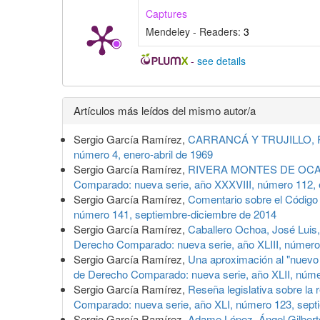
Captures
Mendeley - Readers:
3
-
see details
Detalles
Artículos más leídos del mismo autor/a
del
Sergio García Ramírez,
CARRANCÁ Y TRUJILLO, Raúl
artículo
número 4, enero-abril de 1969
Sergio García Ramírez,
RIVERA MONTES DE OCA, Lui
Comparado: nueva serie, año XXXVIII, número 112, e
Sergio García Ramírez,
Comentario sobre el Código
número 141, septiembre-diciembre de 2014
Sergio García Ramírez,
Caballero Ochoa, José Luis
Derecho Comparado: nueva serie, año XLIII, númer
Sergio García Ramírez,
Una aproximación al "nuevo 
de Derecho Comparado: nueva serie, año XLII, núme
Sergio García Ramírez,
Reseña legislativa sobre la 
Comparado: nueva serie, año XLI, número 123, sept
Sergio García Ramírez,
Adame López, Ángel Gilbert