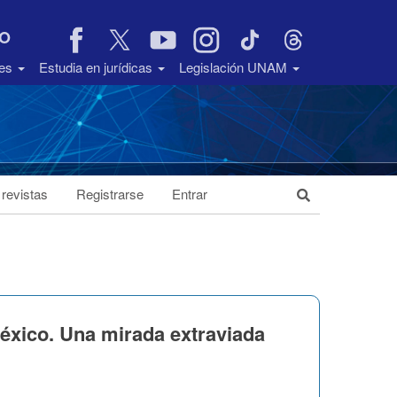
VO
des
Estudia en jurídicas
Legislación UNAM
 revistas
Registrarse
Entrar
México. Una mirada extraviada